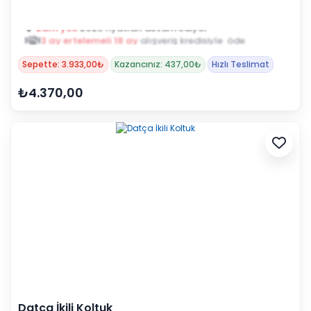
3 ay ertelemeli 18 ay
alışveriş kredisiyle öde
Sepette: 3.933,00₺
Kazancınız: 437,00₺
Hızlı Teslimat
₺4.370,00
Datça İkili Koltuk