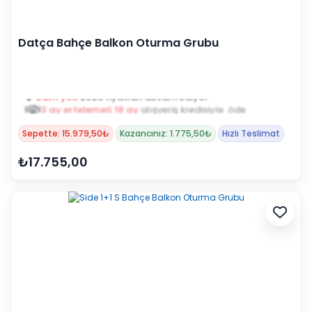
Datça Bahçe Balkon Oturma Grubu
3 ay ertelemeli 18 ay
alışveriş kredisiyle öde
Sepette: 15.979,50₺
Kazancınız: 1.775,50₺
Hızlı Teslimat
₺17.755,00