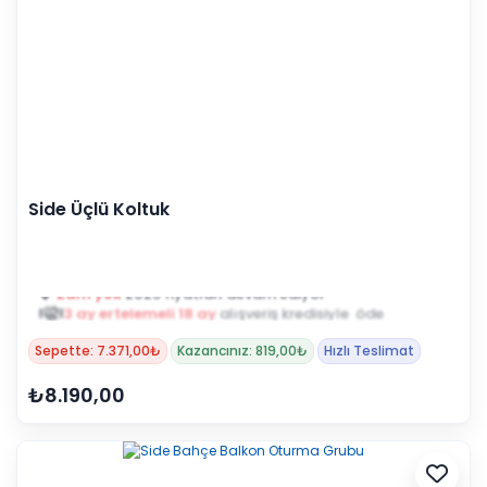
Side Üçlü Koltuk
3 ay ertelemeli 18 ay
alışveriş kredisiyle öde
Sepette: 7.371,00₺
Kazancınız: 819,00₺
Hızlı Teslimat
₺8.190,00