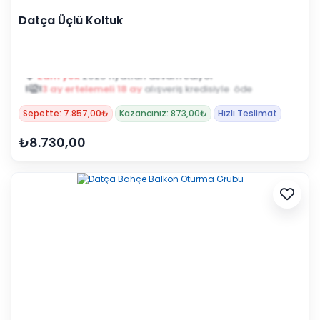
Datça Üçlü Koltuk
3 ay ertelemeli 18 ay
alışveriş kredisiyle öde
Sepette: 7.857,00₺
Kazancınız: 873,00₺
Hızlı Teslimat
₺8.730,00