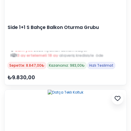
Side 1+1 S Bahçe Balkon Oturma Grubu
3 ay ertelemeli 18 ay
alışveriş kredisiyle öde
Sepette: 8.847,00₺
Kazancınız: 983,00₺
Hızlı Teslimat
₺9.830,00