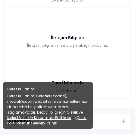
Ev Dekorasyonu
İletişim Bilgileri
İletişim bilgilerimize ulaşmak için tıklayınız
Tüm Ürünlerde
Çerez Kullanımı
İki Yıl Garanti
Çerez Kullanımı Çerezler (cookie),
modalife.com web sitesini ve hizmetlerimizi
daha etkin bir şekilde sunmamızı
sağlamaktadır. Detaylı bilgi için
Gizlilik ve
Kişisel Verilerin Korunması Politikası
ile
Çerez
KURUMSAL
Politikasını
inceleyebilirsiniz.