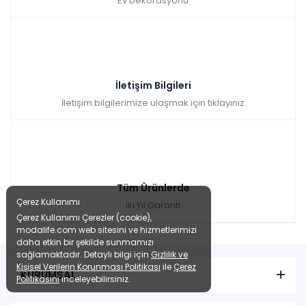
Ev Dekorasyonu
İletişim Bilgileri
İletişim bilgilerimize ulaşmak için tıklayınız
Tüm Ürünlerde
Çerez Kullanımı
İki Yıl Garanti
Çerez Kullanımı Çerezler (cookie),
modalife.com web sitesini ve hizmetlerimizi
daha etkin bir şekilde sunmamızı
sağlamaktadır. Detaylı bilgi için
Gizlilik ve
Kişisel Verilerin Korunması Politikası
ile
Çerez
KURUMSAL
Politikasını
inceleyebilirsiniz.