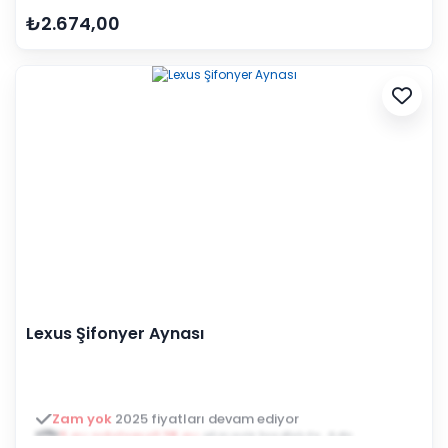
₺2.674,00
Lexus Şifonyer Aynası
3 ay ertelemeli 18 ay
alışveriş kredisiyle öde