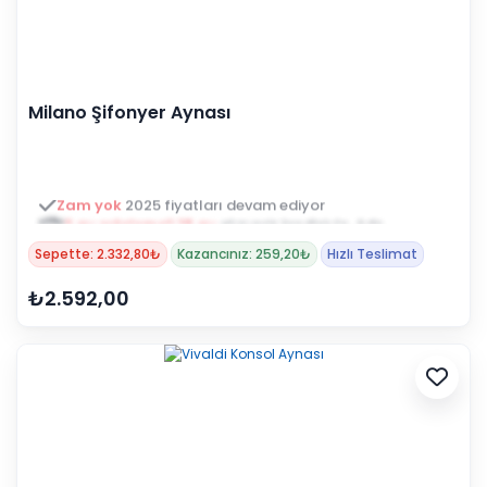
Milano Şifonyer Aynası
3 ay ertelemeli 18 ay
alışveriş kredisiyle öde
Sepette: 2.332,80₺
Kazancınız: 259,20₺
Hızlı Teslimat
₺2.592,00