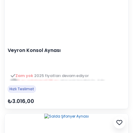
Veyron Konsol Aynası
3 ay ertelemeli 18 ay
alışveriş kredisiyle öde
Hızlı Teslimat
₺3.016,00