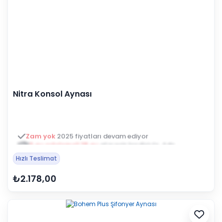
Nitra Konsol Aynası
3 ay ertelemeli 18 ay
alışveriş kredisiyle öde
Hızlı Teslimat
₺2.178,00