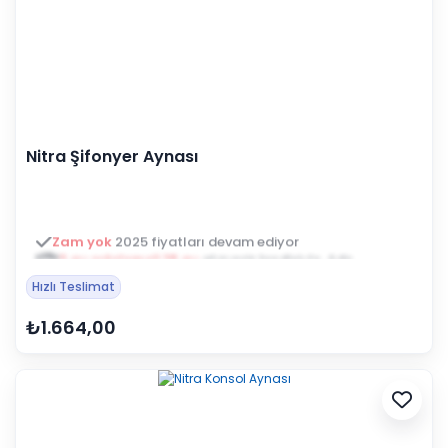
Nitra Şifonyer Aynası
3 ay ertelemeli 18 ay
alışveriş kredisiyle öde
Hızlı Teslimat
₺1.664,00