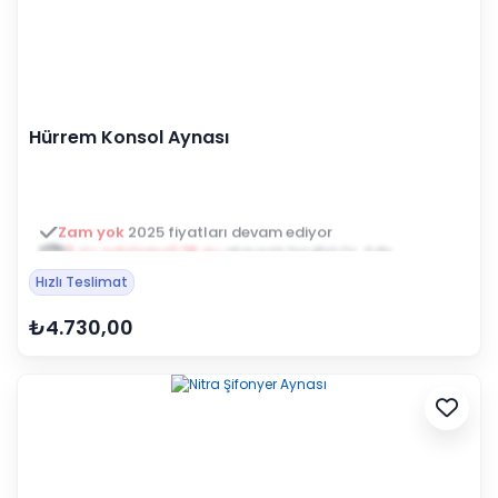
Hürrem Konsol Aynası
3 ay ertelemeli 18 ay
alışveriş kredisiyle öde
Hızlı Teslimat
₺4.730,00