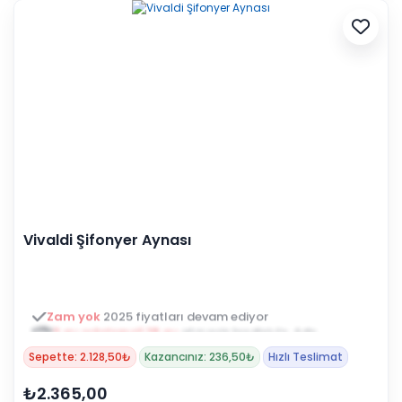
Vivaldi Şifonyer Aynası
3 ay ertelemeli 18 ay
alışveriş kredisiyle öde
Sepette: 2.128,50₺
Kazancınız: 236,50₺
Hızlı Teslimat
₺2.365,00