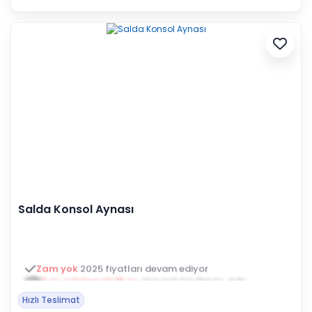
Salda Konsol Aynası
3 ay ertelemeli 18 ay
alışveriş kredisiyle öde
Hızlı Teslimat