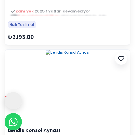
3 ay ertelemeli 18 ay
alışveriş kredisiyle öde
Hızlı Teslimat
₺2.193,00
↑
Bendis Konsol Aynası