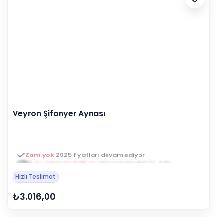
Veyron Şifonyer Aynası
3 ay ertelemeli 18 ay
alışveriş kredisiyle öde
Hızlı Teslimat
₺3.016,00