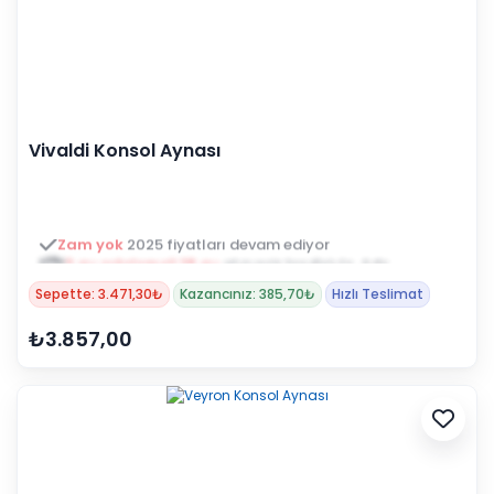
Vivaldi Konsol Aynası
3 ay ertelemeli 18 ay
alışveriş kredisiyle öde
Sepette: 3.471,30₺
Kazancınız: 385,70₺
Hızlı Teslimat
₺3.857,00