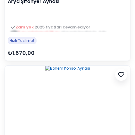
Arya Şifonyer Aynası
3 ay ertelemeli 18 ay
alışveriş kredisiyle öde
Hızlı Teslimat
₺1.670,00