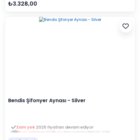
₺3.328,00
Bendis Şifonyer Aynası - Silver
3 ay ertelemeli 18 ay
alışveriş kredisiyle öde