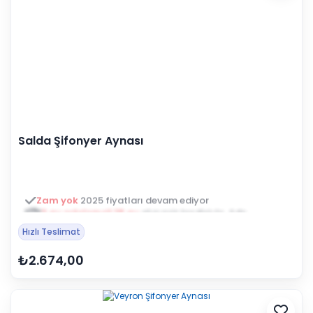
Salda Şifonyer Aynası
3 ay ertelemeli 18 ay
alışveriş kredisiyle öde
Hızlı Teslimat
₺2.674,00