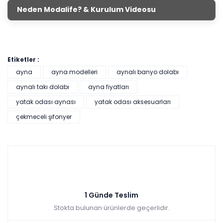
Neden Modalife? & Kurulum Videosu
Etiketler :
ayna
ayna modelleri
aynalı banyo dolabı
aynalı takı dolabı
ayna fiyatları
yatak odası aynası
yatak odası aksesuarları
çekmeceli şifonyer
1 Günde Teslim
Stokta bulunan ürünlerde geçerlidir.