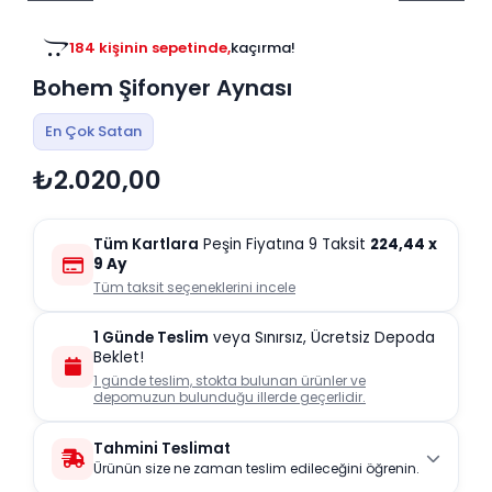
Tv
Duvar Rafı
Puf Modelleri
Genç Odası
Üniteleri/Sehpaları
184 kişinin sepetinde,
kaçırma!
Baza
Köşe Rafı
Bohem Şifonyer Aynası
Orta Sehpa
Çalışma Masası
Tablo
Zigon Sehpa
En Çok Satan
Duvar Rafı
₺2.020,00
Orta Puflar
Kitaplık
Oturma Odası
Oyun ve Aktivite
Puf Modelleri
Tüm Kartlara
Peşin Fiyatına 9 Taksit
224,44
x
Masa Setleri
9 Ay
Tüm taksit seçeneklerini incele
1 Günde Teslim
veya Sınırsız, Ücretsiz Depoda
Beklet!
1 günde teslim, stokta bulunan ürünler ve
depomuzun bulunduğu illerde geçerlidir.
Tahmini Teslimat
Ürünün size ne zaman teslim edileceğini öğrenin.