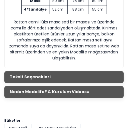
Masa
80 cm
75 cm
80 cm
4*Sandalye
52 cm
88 cm
55 cm
Rattan camlı lüks masa seti bir masası ve üzerinde
camı ile dört adet sandalyeden oluşmaktadır. Kırılmaz
plastikten üretilen ürünler uzun yıllar bahçe, balkon
sofralarınıza eşlik edecek. Rattan masa seti aynı
zamanda suya da dayanıklıdır. Rattan masa setine web
sitemiz üzerinden ve en yakın Modalife mağazasından
ulaşabilirsin.
Taksit Seçenekleri
Neden Modalife? & Kurulum Videosu
Etiketler :
masa seti
ucuz masa sandalye