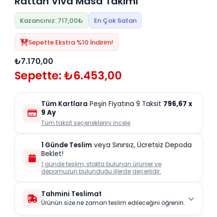
Rattan Viva Masa Takımı
Kazancınız: 717,00₺
En Çok Satan
Sepette Ekstra %10 İndirim!
₺7.170,00
Sepette: ₺6.453,00
Tüm Kartlara
Peşin Fiyatına 9 Taksit
796,67
x
9 Ay
Tüm taksit seçeneklerini incele
1 Günde Teslim
veya Sınırsız, Ücretsiz Depoda
Beklet!
1 günde teslim, stokta bulunan ürünler ve
depomuzun bulunduğu illerde geçerlidir.
Tahmini Teslimat
Ürünün size ne zaman teslim edileceğini öğrenin.