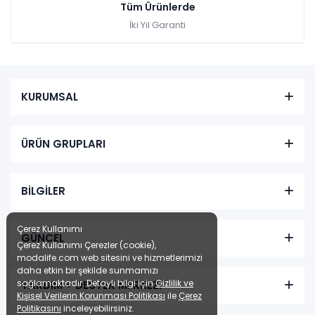
Tüm Ürünlerde
İki Yıl Garanti
KURUMSAL
ÜRÜN GRUPLARI
BİLGİLER
Çerez Kullanımı
GÜNCEL
Çerez Kullanımı Çerezler (cookie),
modalife.com web sitesini ve hizmetlerimizi
daha etkin bir şekilde sunmamızı
sağlamaktadır. Detaylı bilgi için
Gizlilik ve
YARDIM + DESTEK MERKEZİ
Kişisel Verilerin Korunması Politikası
ile
Çerez
Politikasını
inceleyebilirsiniz.