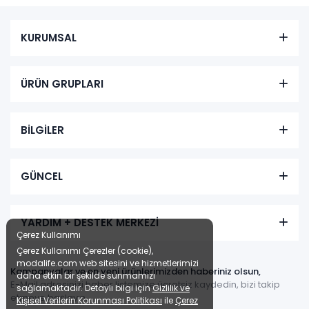
KURUMSAL
ÜRÜN GRUPLARI
BİLGİLER
GÜNCEL
YARDIM + DESTEK MERKEZİ
Çerez Kullanımı
Çerez Kullanımı Çerezler (cookie),
modalife.com web sitesini ve hizmetlerimizi
Kampanyalar ve en yeni ürünlerimizden haberiniz olsun,
daha etkin bir şekilde sunmamızı
E-Mail adresinizi haber listemize ücretsiz kaydedin, bizi takip
sağlamaktadır. Detaylı bilgi için
Gizlilik ve
etmeye başlayın.
Kişisel Verilerin Korunması Politikası
ile
Çerez