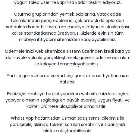
yoğun talep üzerine kapınıza kadar teslim ediyoruz.
Tv
Duvar Rafı
Puf Modelleri
Genç Odası
Üniteleri/Sehpaları
Oturma gruplarından yemek odalarına, yatak odası
Baza
Köşe Rafı
takımlarından genç odalarına, çok amaçlı dolaplardan
Orta Sehpa
sehpalara kadar bir evin tüm mobilya ihtiyacını uluslararası
Çalışma Masası
Tablo
kalite standartlarında üretiyoruz. Sizlerde evinizin tüm
Zigon Sehpa
Duvar Rafı
mobilya ihtiyacını sitemizden karşılayabilirsiniz.
Orta Puflar
Ödemelerinizi web sitemizde sistem üzerinden kredi kartı ya
Kitaplık
da havale yolu ile gerçekleştirerek, güvenli ödeme adımları
Oturma Odası
Oyun ve Aktivite
ile kolayca tamamlayabilirsiniz.
Puf Modelleri
Masa Setleri
Yurt içi gümrükleme ve yurt dışı gümrükleme fiyatlarımıza
dahildir.
Eviniz için mobilya tercihi yaparken web sitemizden seçim
yapıyor olmanın sağladığı en büyük avantaj uygun fiyatlı ve
kaliteli ürünlere ulaşabiliyor olmanızdır.
Whats App hattımızdan uzman satış temsilcilerimiz ile
görüşebilir, aklınıza takılan soruları sorabilir ve siparişinizi
birlikte oluşturabilirsiniz.