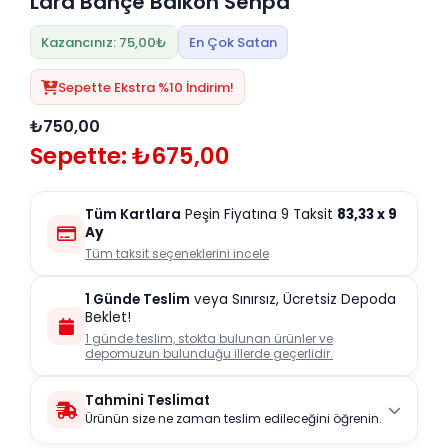
Lara Bahçe Balkon Sehpa
Kazancınız: 75,00₺
En Çok Satan
Sepette Ekstra %10 İndirim!
₺750,00
Sepette: ₺675,00
Tüm Kartlara
Peşin Fiyatına 9 Taksit
83,33
x 9
Ay
Tüm taksit seçeneklerini incele
1 Günde Teslim
veya Sınırsız, Ücretsiz Depoda
Beklet!
1 günde teslim, stokta bulunan ürünler ve
depomuzun bulunduğu illerde geçerlidir.
Tahmini Teslimat
Ürünün size ne zaman teslim edileceğini öğrenin.