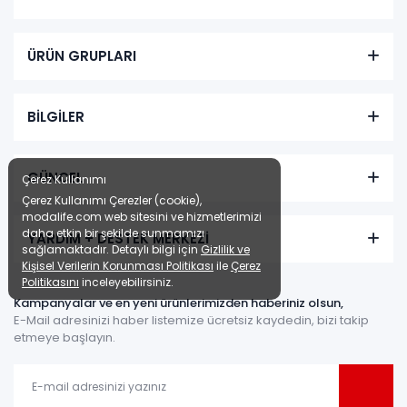
ÜRÜN GRUPLARI
BİLGİLER
GÜNCEL
Çerez Kullanımı
Çerez Kullanımı Çerezler (cookie),
modalife.com web sitesini ve hizmetlerimizi
daha etkin bir şekilde sunmamızı
YARDIM + DESTEK MERKEZİ
sağlamaktadır. Detaylı bilgi için
Gizlilik ve
Kişisel Verilerin Korunması Politikası
ile
Çerez
Politikasını
inceleyebilirsiniz.
Kampanyalar ve en yeni ürünlerimizden haberiniz olsun,
E-Mail adresinizi haber listemize ücretsiz kaydedin, bizi takip
etmeye başlayın.