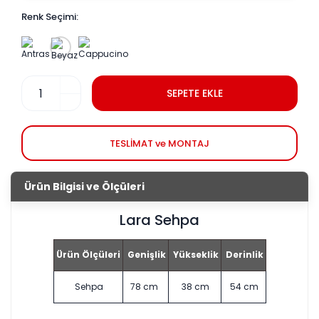
Renk Seçimi:
SEPETE EKLE
TESLİMAT ve MONTAJ
Ürün Bilgisi ve Ölçüleri
Lara Sehpa
Ürün Ölçüleri
Genişlik
Yükseklik
Derinlik
Sehpa
78 cm
38 cm
54 cm