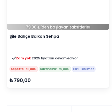
79,00 ₺'den başlayan taksitlerle!
Şile Bahçe Balkon Sehpa
Zam yok
2025 fiyatları devam ediyor
3 ay ertelemeli 18 ay
alışveriş kredisiyle öde
Sepette: 711,00₺
Kazancınız: 79,00₺
Hızlı Teslimat
₺790,00