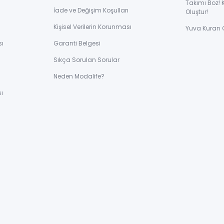
Takımı Boz! 
İade ve Değişim Koşulları
Oluştur!
Kişisel Verilerin Korunması
Yuva Kuran 
sı
Garanti Belgesi
Sıkça Sorulan Sorular
ı
Neden Modalife?
ı