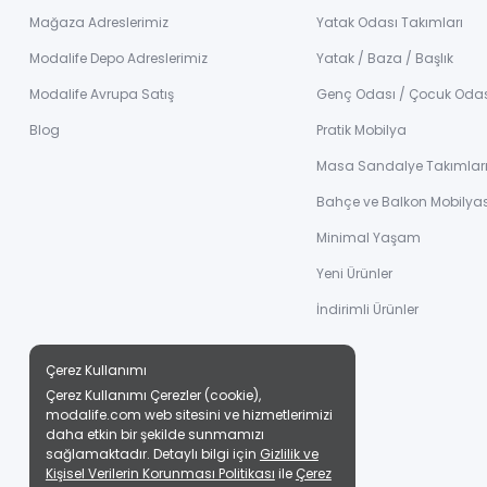
Mağaza Adreslerimiz
Yatak Odası Takımları
Modalife Depo Adreslerimiz
Yatak / Baza / Başlık
Modalife Avrupa Satış
Genç Odası / Çocuk Oda
Blog
Pratik Mobilya
Masa Sandalye Takımlar
Bahçe ve Balkon Mobilyas
Minimal Yaşam
Yeni Ürünler
İndirimli Ürünler
Çerez Kullanımı
Çerez Kullanımı Çerezler (cookie),
modalife.com web sitesini ve hizmetlerimizi
daha etkin bir şekilde sunmamızı
sağlamaktadır. Detaylı bilgi için
Gizlilik ve
Kişisel Verilerin Korunması Politikası
ile
Çerez