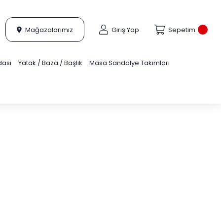
Mağazalarımız
Giriş Yap
Sepetim
dası
Yatak / Baza / Başlık
Masa Sandalye Takımları