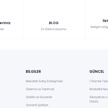
İle
lerimiz
BLOG
İletişim bil
ler
Ev Dekorasyonu
BİLGİLER
GÜNCEL
Mesafeli Satış Sözleşmesi
1 Günde Tesl
Ödeme ve Teslimat
Modalife Ne
Gizlilik ve Güvenlik
Sikayetvar.c
Ödülü
Garanti Şartları