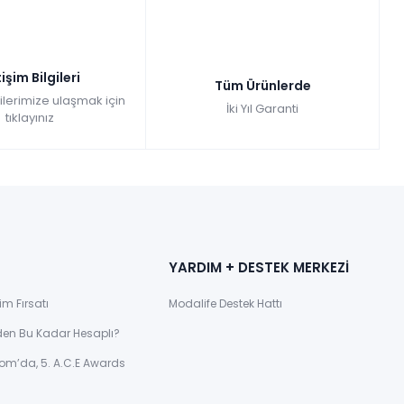
tişim Bilgileri
Tüm Ürünlerde
gilerimize ulaşmak için
İki Yıl Garanti
tıklayınız
YARDIM + DESTEK MERKEZİ
im Fırsatı
Modalife Destek Hattı
den Bu Kadar Hesaplı?
om’da, 5. A.C.E Awards