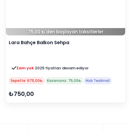
75,00 ₺'den başlayan taksitlerle!
Lara Bahçe Balkon Sehpa
Zam yok
2025 fiyatları devam ediyor
3 ay ertelemeli 18 ay
alışveriş kredisiyle öde
Sepette: 675,00₺
Kazancınız: 75,00₺
Hızlı Teslimat
₺750,00