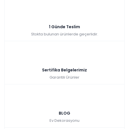
Sepette: 2.241,00₺
Kazancınız: 249,00₺
Hızlı Teslimat
₺2.490,00
1 Günde Teslim
Stokta bulunan ürünlerde geçerlidir.
Sertifika Belgelerimiz
Garantili Ürünler
BLOG
Ev Dekorasyonu