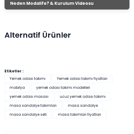
Neden Modalife? & Kurulum Videosu
Alternatif Ürünler
Etiketler :
Yemek odası takımı
Yemek odası takımı fiyatları
mobilya
yemek odası takımı modelleri
yemek odası masası
ucuz yemek odası takımı
Pratik Çok Amaçlı Dolap - Beyaz
masa sandalye takımları
masa sandalye
masa sandalye seti
masa takımları fiyatları
Tüm kartlara vade
9 ay
farksız
taksit