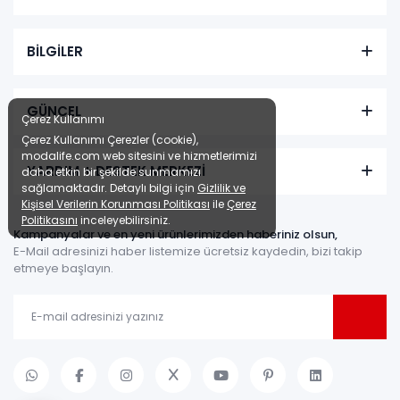
BİLGİLER
GÜNCEL
Çerez Kullanımı
Çerez Kullanımı Çerezler (cookie),
modalife.com web sitesini ve hizmetlerimizi
YARDIM + DESTEK MERKEZİ
daha etkin bir şekilde sunmamızı
sağlamaktadır. Detaylı bilgi için
Gizlilik ve
Kişisel Verilerin Korunması Politikası
ile
Çerez
Politikasını
inceleyebilirsiniz.
Kampanyalar ve en yeni ürünlerimizden haberiniz olsun,
E-Mail adresinizi haber listemize ücretsiz kaydedin, bizi takip
etmeye başlayın.