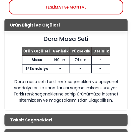
TESLİMAT ve MONTAJ
Ürün Bilgisi ve Ölçüleri
Dora Masa Seti
Ürün Ölçüleri
Genişlik
Yükseklik
Derinlik
Masa
140 cm
74 cm
-
6*Sandalye
-
-
-
Dora masa seti farklı renk seçenekleri ve opsiyonel
sandalyeleri ile sana tarzını seçme imkanı sunuyor.
Farklı renk seçeneklerine sahip ürünümüze internet
sitemizden ve mağazalarımızdan ulaşabilirsin.
Taksit Seçenekleri