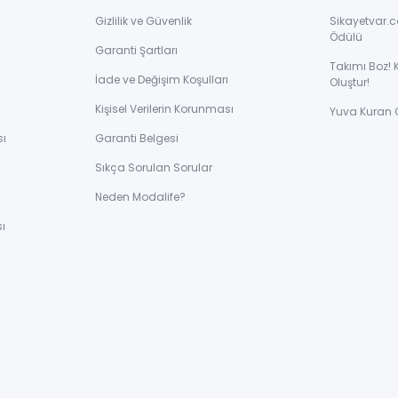
Gizlilik ve Güvenlik
Sikayetvar.c
Ödülü
Garanti Şartları
Takımı Boz! 
İade ve Değişim Koşulları
Oluştur!
Kişisel Verilerin Korunması
Yuva Kuran 
sı
Garanti Belgesi
Sıkça Sorulan Sorular
ı
Neden Modalife?
ı