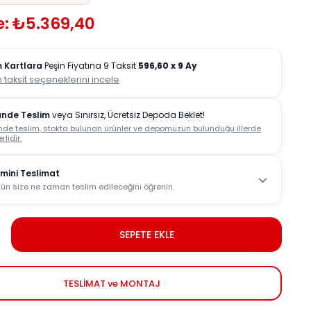
e: ₺5.369,40
 Kartlara
Peşin Fiyatına 9 Taksit
596,60
x 9 Ay
 taksit seçeneklerini incele
ünde Teslim
veya Sınırsız, Ücretsiz Depoda Beklet!
nde teslim, stokta bulunan ürünler ve depomuzun bulunduğu illerde
rlidir.
mini Teslimat
ün size ne zaman teslim edileceğini öğrenin.
SEPETE EKLE
TESLİMAT ve MONTAJ