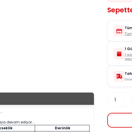
Sepett
Tüm
Tüm
1 G
1 gü
geçe
Tah
Ürün
..
aya devam ediyor...
seklik
Derinlik