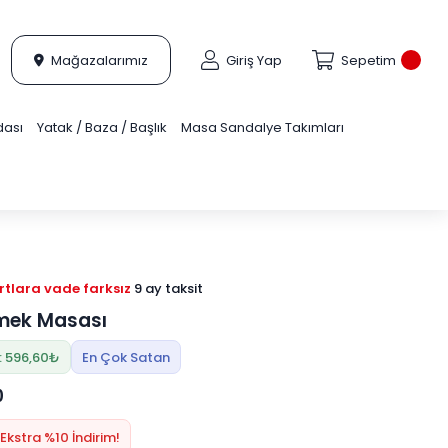
Mağazalarımız
Giriş Yap
Sepetim
dası
Yatak / Baza / Başlık
Masa Sandalye Takımları
tlara vade farksız
9 ay taksit
emek Masası
: 596,60₺
En Çok Satan
0
Ekstra %10 İndirim!