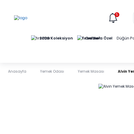
5
Online'a Özel
2026 Koleksiyon
Düğün Pa
Anasayfa
Yemek Odası
Yemek Masası
Alvin Y