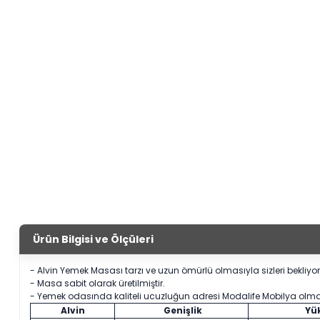
Ürün Bilgisi ve Ölçüleri
- Alvin Yemek Masası tarzı ve uzun ömürlü olmasıyla sizleri bekliyor.
- Masa sabit olarak üretilmiştir.
- Yemek odasında kaliteli ucuzluğun adresi Modalife Mobilya olm
Alvin
Genişlik
Yük