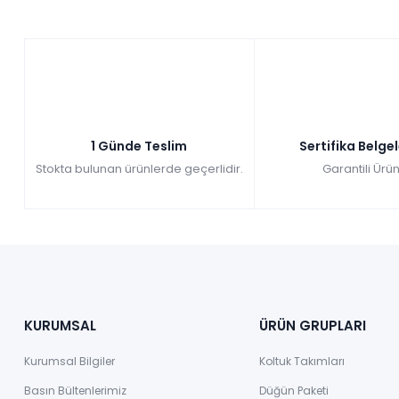
farksız
taksit
₺8.084,00
Sepette: 19.553,40₺
Kazancınız: 2.172,60₺
Hızlı Teslimat
₺21.726,00
1 Günde Teslim
Sertifika Belge
Stokta bulunan ürünlerde geçerlidir.
Garantili Ürün
KURUMSAL
ÜRÜN GRUPLARI
Kurumsal Bilgiler
Koltuk Takımları
Basın Bültenlerimiz
Düğün Paketi