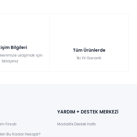
tişim Bilgileri
Tüm Ürünlerde
gilerimize ulaşmak için
İki Yıl Garanti
tıklayınız
YARDIM + DESTEK MERKEZİ
im Fırsatı
Modalife Destek Hattı
den Bu Kadar Hesaplı?