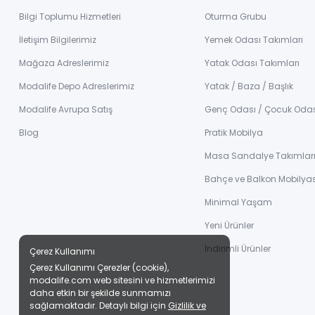
Bilgi Toplumu Hizmetleri
Oturma Grubu
İletişim Bilgilerimiz
Yemek Odası Takımları
Mağaza Adreslerimiz
Yatak Odası Takımları
Modalife Depo Adreslerimiz
Yatak / Baza / Başlık
Modalife Avrupa Satış
Genç Odası / Çocuk Oda
Blog
Pratik Mobilya
Masa Sandalye Takımlar
Bahçe ve Balkon Mobilyas
Minimal Yaşam
Yeni Ürünler
İndirimli Ürünler
Çerez Kullanımı
Çerez Kullanımı Çerezler (cookie),
modalife.com web sitesini ve hizmetlerimizi
daha etkin bir şekilde sunmamızı
sağlamaktadır. Detaylı bilgi için
Gizlilik ve