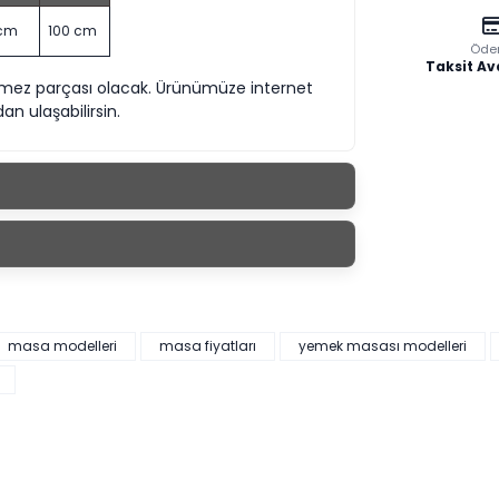
 cm
100 cm
Öde
Taksit Av
lmez parçası olacak. Ürünümüze internet
n ulaşabilirsin.
masa modelleri
masa fiyatları
yemek masası modelleri