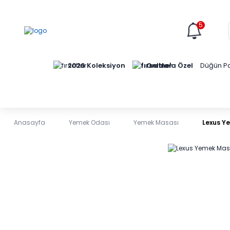
5
Online'a Özel
2026 Koleksiyon
Düğün Pa
Anasayfa
Yemek Odası
Yemek Masası
Lexus Y