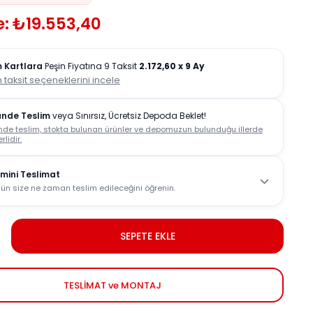
e: ₺19.553,40
 Kartlara
Peşin Fiyatına 9 Taksit
2.172,60
x 9 Ay
 taksit seçeneklerini incele
ünde Teslim
veya Sınırsız, Ücretsiz Depoda Beklet!
nde teslim, stokta bulunan ürünler ve depomuzun bulunduğu illerde
rlidir.
mini Teslimat
ün size ne zaman teslim edileceğini öğrenin.
SEPETE EKLE
TESLİMAT ve MONTAJ