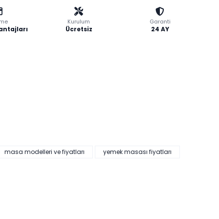
me
Kurulum
Garanti
antajları
Ücretsiz
24 AY
masa modelleri ve fiyatları
yemek masası fiyatları