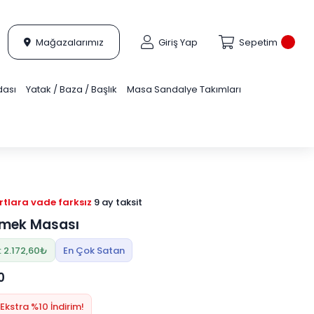
Mağazalarımız
Giriş Yap
Sepetim
dası
Yatak / Baza / Başlık
Masa Sandalye Takımları
tlara vade farksız
9 ay taksit
emek Masası
: 2.172,60₺
En Çok Satan
0
Ekstra %10 İndirim!