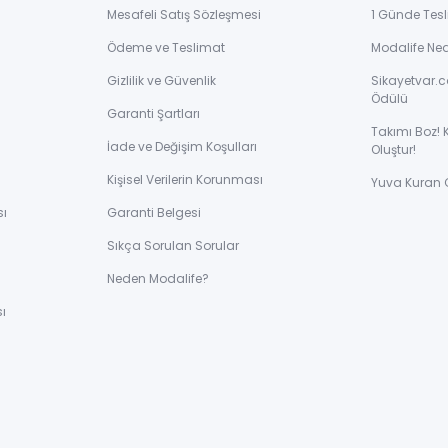
Mesafeli Satış Sözleşmesi
1 Günde Tesl
Ödeme ve Teslimat
Modalife Ne
Gizlilik ve Güvenlik
Sikayetvar.c
Ödülü
Garanti Şartları
Takımı Boz! 
İade ve Değişim Koşulları
Oluştur!
Kişisel Verilerin Korunması
Yuva Kuran 
sı
Garanti Belgesi
Sıkça Sorulan Sorular
ı
Neden Modalife?
ı