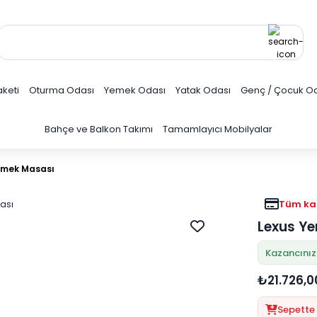
keti
Oturma Odası
Yemek Odası
Yatak Odası
Genç / Çocuk O
Bahçe ve Balkon Takımı
Tamamlayıcı Mobilyalar
emek Masası
Tüm kar
Lexus Y
Kazancınız
₺21.726,0
Sepette 