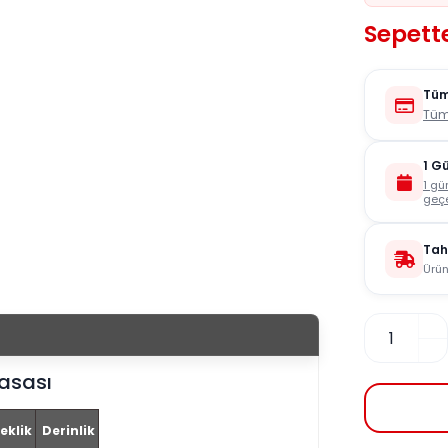
Sepett
Tüm
Tüm
1 G
1 gü
geçe
Tah
Ürün
asası
eklik
Derinlik