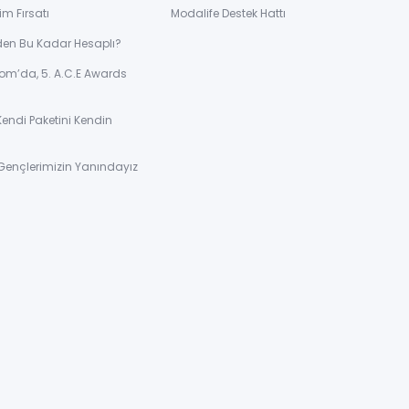
im Fırsatı
Modalife Destek Hattı
den Bu Kadar Hesaplı?
om’da, 5. A.C.E Awards
Kendi Paketini Kendin
Gençlerimizin Yanındayız