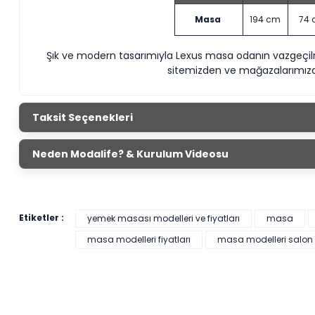
Masa
194 cm
74
Şık ve modern tasarımıyla Lexus masa odanın vazgeçi
sitemizden ve mağazalarımızda
Taksit Seçenekleri
Neden Modalife? & Kurulum Videosu
Etiketler :
yemek masası modelleri ve fiyatları
masa
masa modelleri fiyatları
masa modelleri salon