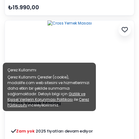
₺15.990,00
Çerez Kullanımı
Çerez Kullanımı Çerezler (cookie),
modalife.com web sitesini ve hizmetlerimizi
daha etkin bir şekilde sunmamızı
sağlamaktadır. Detaylı bilgi için
Gizlilik ve
Kişisel Verilerin Korunması Politikası
ile
Çerez
Cross Yemek Masası
Politikasını
inceleyebilirsiniz.
Zam yok
2025 fiyatları devam ediyor