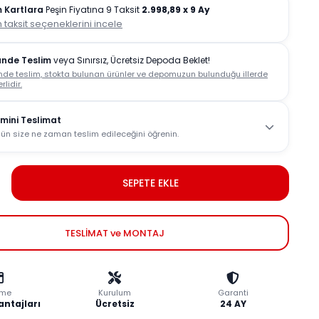
 Kartlara
Peşin Fiyatına 9 Taksit
2.998,89
x 9 Ay
 taksit seçeneklerini incele
ünde Teslim
veya Sınırsız, Ücretsiz Depoda Beklet!
nde teslim, stokta bulunan ürünler ve depomuzun bulunduğu illerde
rlidir.
mini Teslimat
ün size ne zaman teslim edileceğini öğrenin.
SEPETE EKLE
TESLİMAT ve MONTAJ
me
Kurulum
Garanti
antajları
Ücretsiz
24 AY