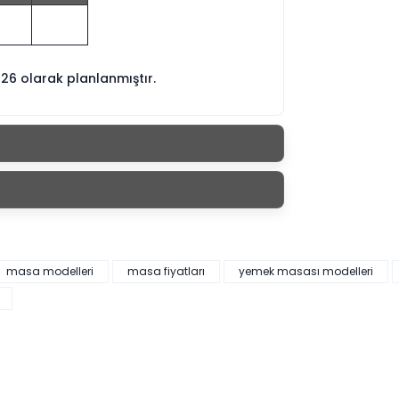
026 olarak planlanmıştır.
masa modelleri
masa fiyatları
yemek masası modelleri