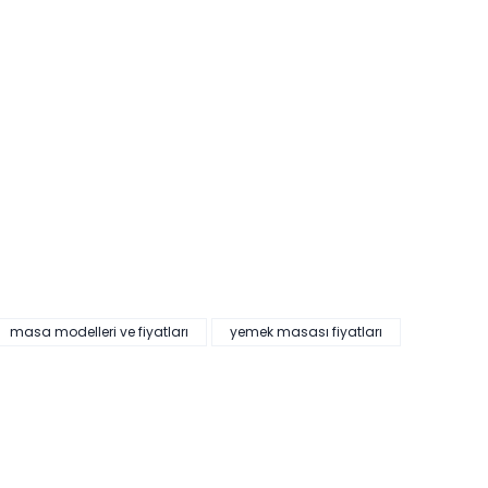
masa modelleri ve fiyatları
yemek masası fiyatları