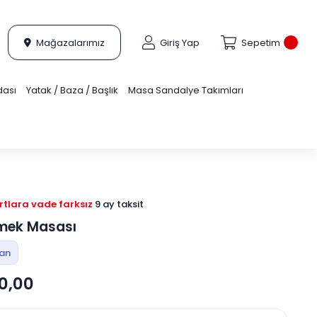
Mağazalarımız
Giriş Yap
Sepetim
dası
Yatak / Baza / Başlık
Masa Sandalye Takımları
tlara vade farksız
9 ay taksit
emek Masası
tan
0,00