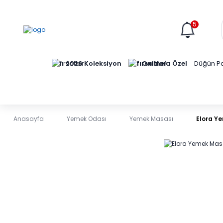
5
Online'a Özel
2026 Koleksiyon
Düğün Pa
Anasayfa
Yemek Odası
Yemek Masası
Elora Y