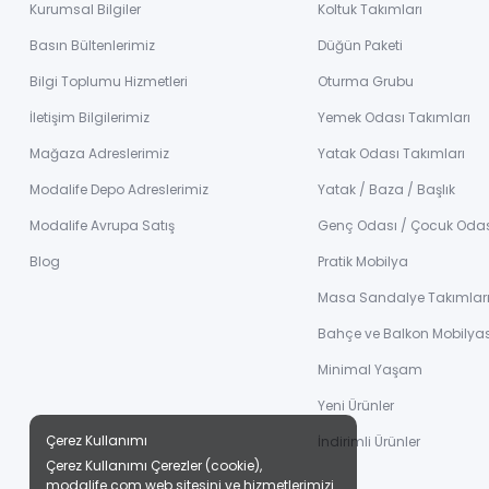
Kurumsal Bilgiler
Koltuk Takımları
Basın Bültenlerimiz
Düğün Paketi
Bilgi Toplumu Hizmetleri
Oturma Grubu
İletişim Bilgilerimiz
Yemek Odası Takımları
Mağaza Adreslerimiz
Yatak Odası Takımları
Modalife Depo Adreslerimiz
Yatak / Baza / Başlık
Modalife Avrupa Satış
Genç Odası / Çocuk Oda
Blog
Pratik Mobilya
Masa Sandalye Takımlar
Bahçe ve Balkon Mobilyas
Minimal Yaşam
Yeni Ürünler
Çerez Kullanımı
İndirimli Ürünler
Çerez Kullanımı Çerezler (cookie),
modalife.com web sitesini ve hizmetlerimizi