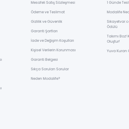
Mesafeli Satış Sözleşmesi
1 Günde Tesl
Ödeme ve Teslimat
Modalife Ne
Gizlilik ve Güvenlik
Sikayetvar.c
Ödülü
Garanti Şartları
Takımı Boz! 
İade ve Değişim Koşulları
Oluştur!
Kişisel Verilerin Korunması
Yuva Kuran 
sı
Garanti Belgesi
Sıkça Sorulan Sorular
ı
Neden Modalife?
ı