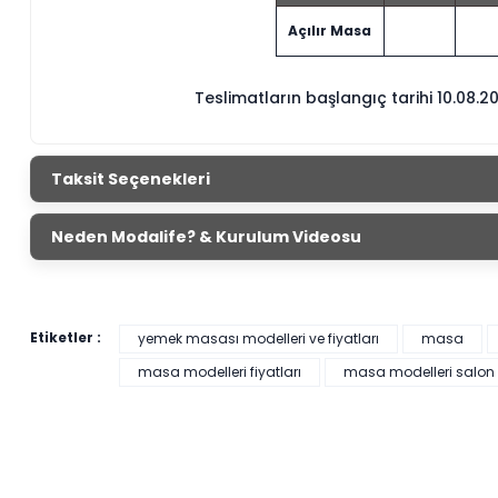
Açılır Masa
Teslimatların başlangıç tarihi 10.08.2
Taksit Seçenekleri
Neden Modalife? & Kurulum Videosu
Etiketler :
yemek masası modelleri ve fiyatları
masa
masa modelleri fiyatları
masa modelleri salon