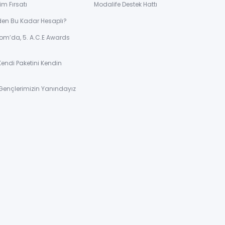
im Fırsatı
Modalife Destek Hattı
den Bu Kadar Hesaplı?
om’da, 5. A.C.E Awards
Kendi Paketini Kendin
Gençlerimizin Yanındayız