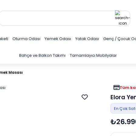
keti
Oturma Odası
Yemek Odası
Yatak Odası
Genç / Çocuk O
Bahçe ve Balkon Takımı
Tamamlayıcı Mobilyalar
emek Masası
Tüm kar
Elora Y
En Çok Sa
₺26.99