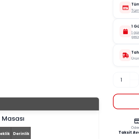
Tüm
Tüm
1 G
1 gü
geçe
Tah
Ürün
 Masası
Öde
Taksit Av
eklik
Derinlik