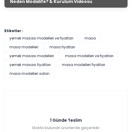
Neden Modalife? & Kurulum Videosu
Etiketler :
yemek masası modelleri ve fiyatları
masa
masa modelleri
masa fiyatları
yemek masası modelleri
masa modelleri ve fiyatları
yemek masası fiyatları
masa modelleri fiyatları
masa modelleri salon
1 Günde Teslim
Stokta bulunan ürünlerde geçerlidir.