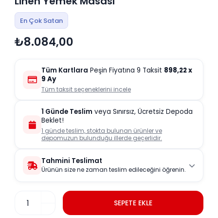
Linen Yemek Masası
En Çok Satan
₺8.084,00
Tüm Kartlara
Peşin Fiyatına 9 Taksit
898,22
x
9 Ay
Tüm taksit seçeneklerini incele
1 Günde Teslim
veya Sınırsız, Ücretsiz Depoda
Beklet!
1 günde teslim, stokta bulunan ürünler ve
depomuzun bulunduğu illerde geçerlidir.
Tahmini Teslimat
Ürünün size ne zaman teslim edileceğini öğrenin.
SEPETE EKLE