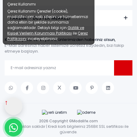
Çerez Kullanımı
Çerez Kullanımı Çerezler (cookie),
modalife.com web sitesini ve hizmetlerimizi
YARDIM + DESTEK MERKEZİ
daha etkin bir şekilde sunmamızı
sağlamaktadır. Detaylı bilgi için
Gizlilik ve
Kişisel Verilerin Korunması Politikası
ile
Çerez
Politikasını
inceleyebilirsiniz.
Kampanyalar ve en yeni ürünlerimizden haberiniz olsun,
E-Mail adresinizi haber listemize ücretsiz kaydedin, bizi takip
etmeye başlayın.
↑
2026 Copyright ©Modalife.com
Tüm hakları saklıdır | Kredi kartı bilgileriniz 256Bit SSL sertifikası ile
güvende.