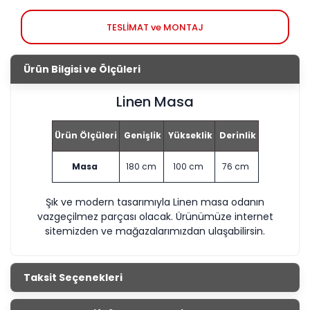
TESLİMAT ve MONTAJ
Ürün Bilgisi ve Ölçüleri
Linen Masa
Ürün Ölçüleri
Genişlik
Yükseklik
Derinlik
Masa
180 cm
100 cm
76 cm
Şık ve modern tasarımıyla Linen masa odanın
vazgeçilmez parçası olacak. Ürünümüze internet
sitemizden ve mağazalarımızdan ulaşabilirsin.
Taksit Seçenekleri