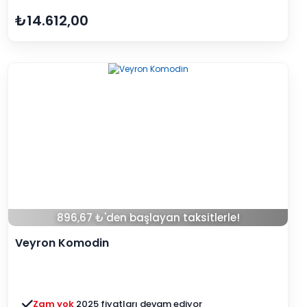
₺14.612,00
896,67 ₺'den başlayan taksitlerle!
Veyron Komodin
Zam yok
2025 fiyatları devam ediyor