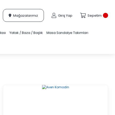
Mağazalarımız
Giriş Yap
Sepetim
dası
Yatak / Baza / Başlık
Masa Sandalye Takımları