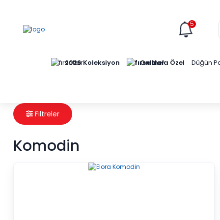
5
Online'a Özel
2026 Koleksiyon
Düğün Pa
Filtreler
Komodin