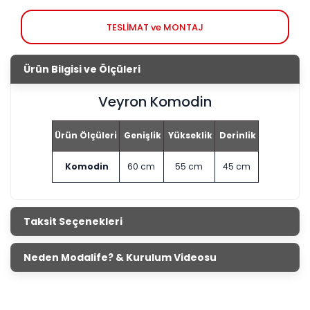
TESLİMAT ve MONTAJ
Ürün Bilgisi ve Ölçüleri
Veyron Komodin
Ürün Ölçüleri
Genişlik
Yükseklik
Derinlik
Komodin
60 cm
55 cm
45 cm
Taksit Seçenekleri
Neden Modalife? & Kurulum Videosu