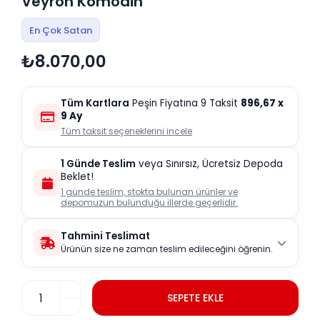
Veyron Komodin
En Çok Satan
₺8.070,00
Tüm Kartlara
Peşin Fiyatına 9 Taksit
896,67
x
9 Ay
Tüm taksit seçeneklerini incele
1 Günde Teslim
veya Sınırsız, Ücretsiz Depoda
Beklet!
1 günde teslim, stokta bulunan ürünler ve
depomuzun bulunduğu illerde geçerlidir.
Tahmini Teslimat
Ürünün size ne zaman teslim edileceğini öğrenin.
SEPETE EKLE