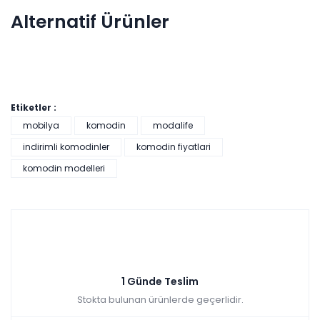
Alternatif Ürünler
Etiketler :
Linen Komodin
mobilya
komodin
modalife
indirimli komodinler
komodin fiyatlari
Vivaldi Komodin
komodin modelleri
Tüm
kartlara
9 ay
vade
taksit
Hızlı Teslimat
farksız
Tüm kartlara vade
9 ay
₺4.376,00
farksız
taksit
Sepette: 4.520,70₺
Kazancınız: 502,30₺
1 Günde Teslim
Stokta bulunan ürünlerde geçerlidir.
Hızlı Teslimat