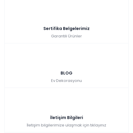
₺5.023,00
Sertifika Belgelerimiz
Garantili Ürünler
Alvin Komodin
BLOG
Ev Dekorasyonu
Tüm kartlara vade
9 ay
farksız
taksit
Sepette: 2.340,00₺
Kazancınız: 260,00₺
İletişim Bilgileri
Hızlı Teslimat
İletişim bilgilerimize ulaşmak için tıklayınız
₺2.600,00