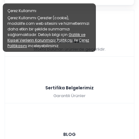
Çerez Kullanımı
Çerez Kullanımı Çerezler (cookie),
modalife.com web sitesini ve hizmetlerimizi
daha etkin bir şekilde sunmamızı
sağlamaktadır. Detaylı bilgi için
Gizlilik ve
Kişisel Verilerin Korunması Politikası
ile
Çerez
1 Günde Teslim
Politikasını
inceleyebilirsiniz.
Stokta bulunan ürünlerde geçerlidir.
Sertifika Belgelerimiz
Garantili Ürünler
BLOG