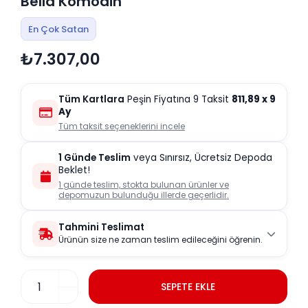
Bella Komodin
En Çok Satan
₺7.307,00
Tüm Kartlara
Peşin Fiyatına 9 Taksit
811,89
x 9
Ay
Tüm taksit seçeneklerini incele
1 Günde Teslim
veya Sınırsız, Ücretsiz Depoda
Beklet!
1 günde teslim, stokta bulunan ürünler ve
depomuzun bulunduğu illerde geçerlidir.
Tahmini Teslimat
Ürünün size ne zaman teslim edileceğini öğrenin.
SEPETE EKLE