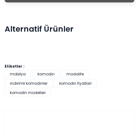
Alternatif Ürünler
Etiketler :
Linen Komodin
mobilya
komodin
modalife
indirimli komodinler
komodin fiyatlari
Vivaldi Komodin
komodin modelleri
Tüm
kartlara
9 ay
vade
taksit
Hızlı Teslimat
farksız
Tüm kartlara vade
9 ay
₺4.376,00
farksız
taksit
Sepette: 4.520,70₺