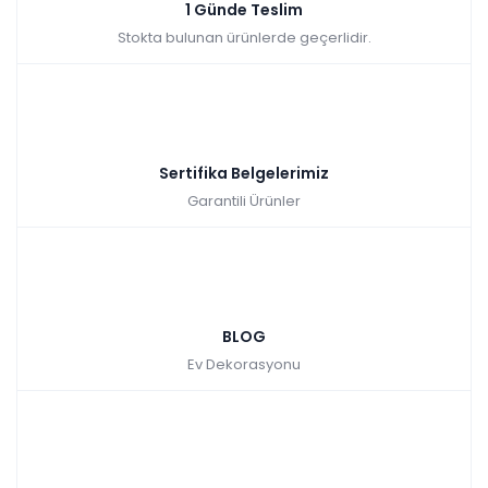
Kazancınız: 502,30₺
1 Günde Teslim
Stokta bulunan ürünlerde geçerlidir.
Hızlı Teslimat
₺5.023,00
Sertifika Belgelerimiz
Garantili Ürünler
Alvin Komodin
BLOG
Ev Dekorasyonu
Tüm kartlara vade
9 ay
farksız
taksit
Sepette: 2.340,00₺
Kazancınız: 260,00₺