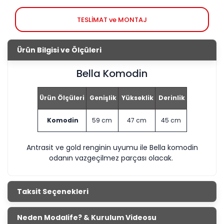
TESLİMAT ve MONTAJ
Ürün Bilgisi ve Ölçüleri
Bella Komodin
Ürün Ölçüleri
Genişlik
Yükseklik
Derinlik
Komodin
59 cm
47 cm
45 cm
Antrasit ve gold renginin uyumu ile Bella komodin
odanın vazgeçilmez parçası olacak.
Taksit Seçenekleri
Neden Modalife? & Kurulum Videosu