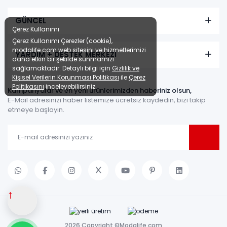
GÜNCEL
Çerez Kullanımı
Çerez Kullanımı Çerezler (cookie),
modalife.com web sitesini ve hizmetlerimizi
YARDIM + DESTEK MERKEZİ
daha etkin bir şekilde sunmamızı
sağlamaktadır. Detaylı bilgi için
Gizlilik ve
Kişisel Verilerin Korunması Politikası
ile
Çerez
Politikasını
inceleyebilirsiniz.
Kampanyalar ve en yeni ürünlerimizden haberiniz olsun,
E-Mail adresinizi haber listemize ücretsiz kaydedin, bizi takip
etmeye başlayın.
↑
2026 Copyright ©Modalife.com