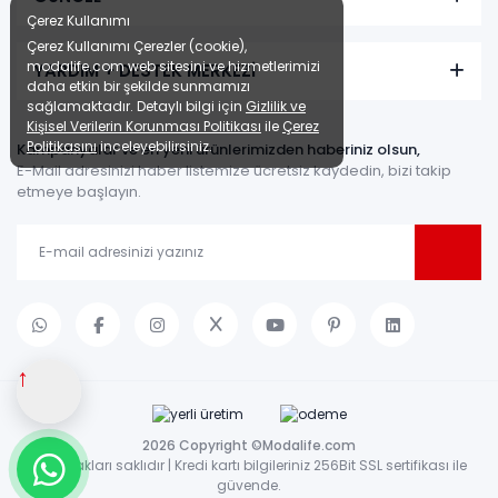
Çerez Kullanımı
Çerez Kullanımı Çerezler (cookie),
modalife.com web sitesini ve hizmetlerimizi
YARDIM + DESTEK MERKEZİ
daha etkin bir şekilde sunmamızı
sağlamaktadır. Detaylı bilgi için
Gizlilik ve
Kişisel Verilerin Korunması Politikası
ile
Çerez
Politikasını
inceleyebilirsiniz.
Kampanyalar ve en yeni ürünlerimizden haberiniz olsun,
E-Mail adresinizi haber listemize ücretsiz kaydedin, bizi takip
etmeye başlayın.
↑
2026 Copyright ©Modalife.com
Tüm hakları saklıdır | Kredi kartı bilgileriniz 256Bit SSL sertifikası ile
güvende.