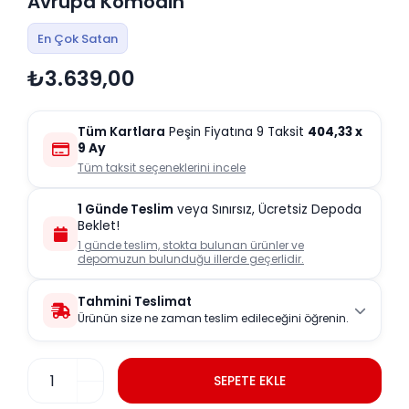
Avrupa Komodin
En Çok Satan
₺3.639,00
Tüm Kartlara
Peşin Fiyatına 9 Taksit
404,33
x
9 Ay
Tüm taksit seçeneklerini incele
1 Günde Teslim
veya Sınırsız, Ücretsiz Depoda
Beklet!
1 günde teslim, stokta bulunan ürünler ve
depomuzun bulunduğu illerde geçerlidir.
Tahmini Teslimat
Ürünün size ne zaman teslim edileceğini öğrenin.
SEPETE EKLE