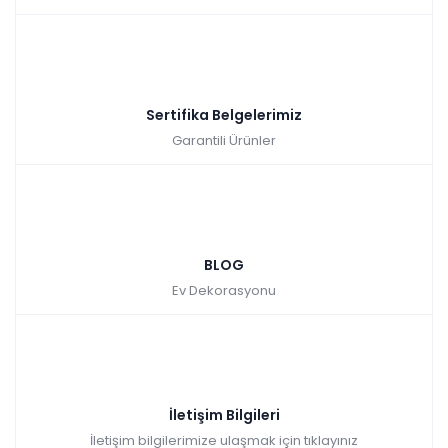
Hızlı Teslimat
₺5.023,00
Sertifika Belgelerimiz
Garantili Ürünler
Alvin Komodin
BLOG
Ev Dekorasyonu
Tüm kartlara vade
9 ay
farksız
taksit
Sepette: 2.340,00₺
İletişim Bilgileri
Kazancınız: 260,00₺
İletişim bilgilerimize ulaşmak için tıklayınız
Hızlı Teslimat