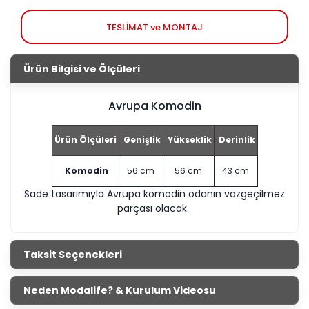
TESLİMAT ve MONTAJ
Ürün Bilgisi ve Ölçüleri
Avrupa Komodin
Ürün Ölçüleri
Genişlik
Yükseklik
Derinlik
Komodin
56 cm
56 cm
43 cm
Sade tasarımıyla Avrupa komodin odanın vazgeçilmez
parçası olacak.
Taksit Seçenekleri
Neden Modalife? & Kurulum Videosu