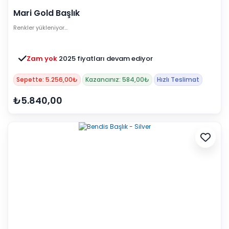
Mari Gold Başlık
Renkler yükleniyor…
3 ay ertelemeli 18 ay
alışveriş kredisiyle öde
Sepette: 5.256,00₺
Kazancınız: 584,00₺
Hızlı Teslimat
₺5.840,00