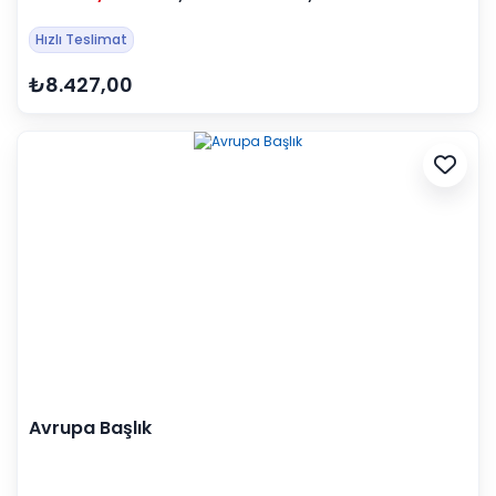
Hızlı Teslimat
₺8.427,00
Avrupa Başlık