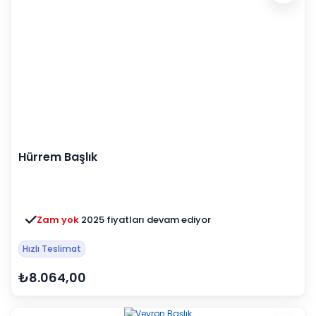
Hürrem Başlık
3 ay ertelemeli 18 ay
alışveriş kredisiyle öde
Hızlı Teslimat
₺8.064,00