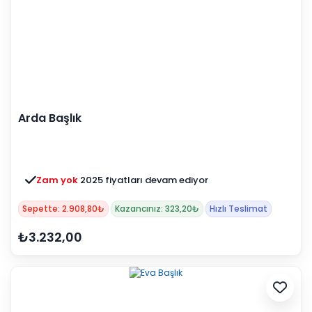
Arda Başlık
3 ay ertelemeli 18 ay
alışveriş kredisiyle öde
Sepette: 2.908,80₺
Kazancınız: 323,20₺
Hızlı Teslimat
₺3.232,00