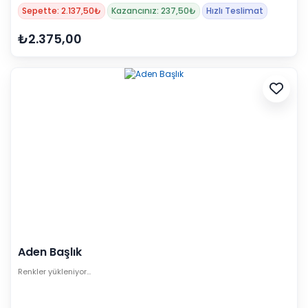
Sepette: 2.137,50₺
Kazancınız: 237,50₺
Hızlı Teslimat
₺2.375,00
Aden Başlık
Renkler yükleniyor…