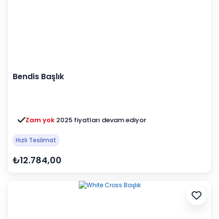
Bendis Başlık
3 ay ertelemeli 18 ay
alışveriş kredisiyle öde
Hızlı Teslimat
₺12.784,00