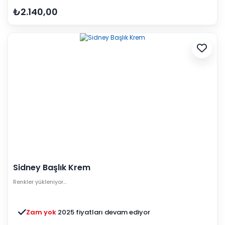
₺2.140,00
Sidney Başlık Krem
Renkler yükleniyor…
3 ay ertelemeli 18 ay
alışveriş kredisiyle öde