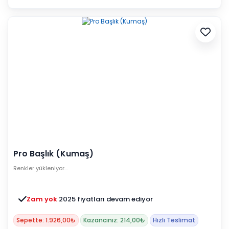
Pro Başlık (Kumaş)
Renkler yükleniyor…
3 ay ertelemeli 18 ay
alışveriş kredisiyle öde
Sepette: 1.926,00₺
Kazancınız: 214,00₺
Hızlı Teslimat