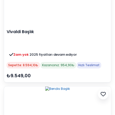
Vivaldi Başlık
3 ay ertelemeli 18 ay
alışveriş kredisiyle öde
Sepette: 8.594,10₺
Kazancınız: 954,90₺
Hızlı Teslimat
₺9.549,00