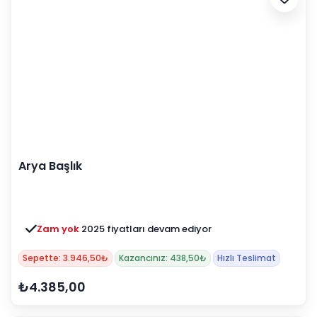
Arya Başlık
3 ay ertelemeli 18 ay
alışveriş kredisiyle öde
Sepette: 3.946,50₺
Kazancınız: 438,50₺
Hızlı Teslimat
₺4.385,00