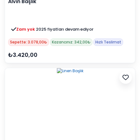
Alvin Başlık
3 ay ertelemeli 18 ay
alışveriş kredisiyle öde
Sepette: 3.078,00₺
Kazancınız: 342,00₺
Hızlı Teslimat
₺3.420,00