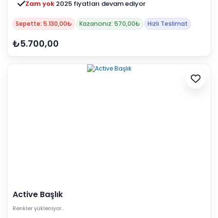
3 ay ertelemeli 18 ay
alışveriş kredisiyle öde
Sepette: 5.130,00₺
Kazancınız: 570,00₺
Hızlı Teslimat
₺5.700,00
Active Başlık
Renkler yükleniyor…