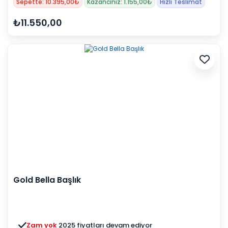
Sepette: 10.395,00₺
Kazancınız: 1.155,00₺
Hızlı Teslimat
₺11.550,00
Gold Bella Başlık
3 ay ertelemeli 18 ay
alışveriş kredisiyle öde