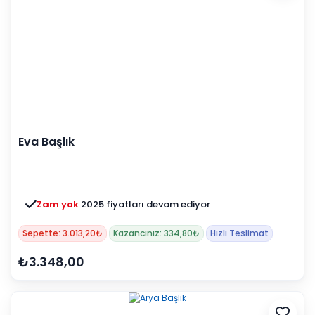
Eva Başlık
3 ay ertelemeli 18 ay
alışveriş kredisiyle öde
Sepette: 3.013,20₺
Kazancınız: 334,80₺
Hızlı Teslimat
₺3.348,00