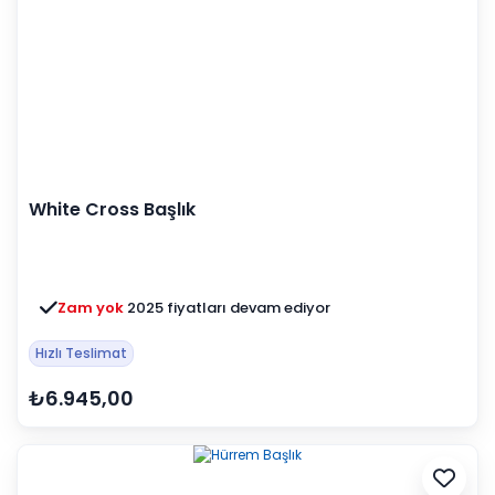
White Cross Başlık
3 ay ertelemeli 18 ay
alışveriş kredisiyle öde
Hızlı Teslimat
₺6.945,00