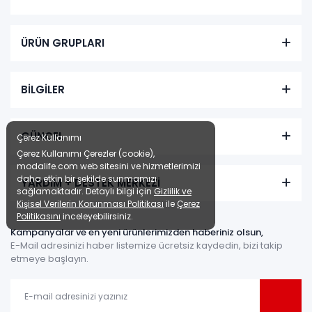
ÜRÜN GRUPLARI
BİLGİLER
GÜNCEL
Çerez Kullanımı
Çerez Kullanımı Çerezler (cookie),
modalife.com web sitesini ve hizmetlerimizi
daha etkin bir şekilde sunmamızı
YARDIM + DESTEK MERKEZİ
sağlamaktadır. Detaylı bilgi için
Gizlilik ve
Kişisel Verilerin Korunması Politikası
ile
Çerez
Politikasını
inceleyebilirsiniz.
Kampanyalar ve en yeni ürünlerimizden haberiniz olsun,
E-Mail adresinizi haber listemize ücretsiz kaydedin, bizi takip
etmeye başlayın.