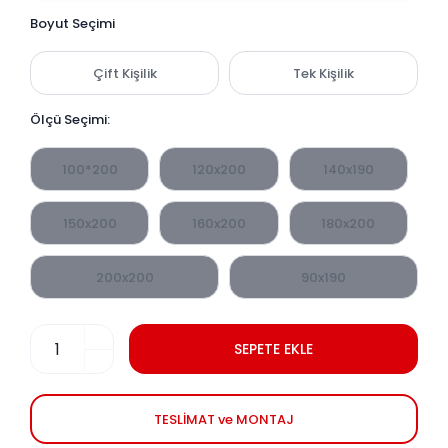
Boyut Seçimi
Çift Kişilik
Tek Kişilik
Ölçü Seçimi:
100*200
120x200
140x190
150x200
160x200
180x200
200x200
90x190
SEPETE EKLE
TESLİMAT ve MONTAJ