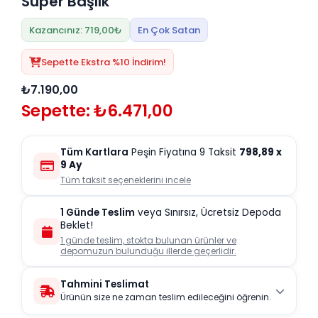
Süper Başlık
Kazancınız: 719,00₺
En Çok Satan
Sepette Ekstra %10 İndirim!
₺7.190,00
Sepette: ₺6.471,00
Tüm Kartlara
Peşin Fiyatına 9 Taksit
798,89
x
9 Ay
Tüm taksit seçeneklerini incele
1 Günde Teslim
veya Sınırsız, Ücretsiz Depoda
Beklet!
1 günde teslim, stokta bulunan ürünler ve
depomuzun bulunduğu illerde geçerlidir.
Tahmini Teslimat
Ürünün size ne zaman teslim edileceğini öğrenin.