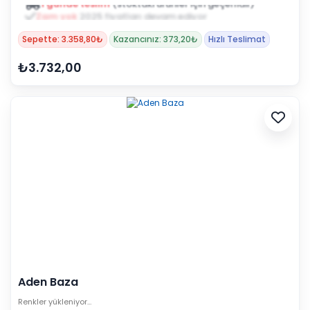
1 günde teslim
(stoktaki ürünler için geçerlidir)
Zam yok
2025 fiyatları devam ediyor
Sepette: 3.358,80₺
Kazancınız: 373,20₺
Hızlı Teslimat
₺3.732,00
Aden Baza
Renkler yükleniyor…