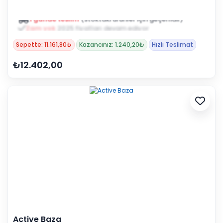
1 günde teslim
(stoktaki ürünler için geçerlidir)
Zam yok
2025 fiyatları devam ediyor
Sepette: 11.161,80₺
Kazancınız: 1.240,20₺
Hızlı Teslimat
₺12.402,00
Active Baza