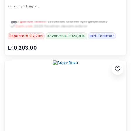
Renkler yükleniyor…
1 günde teslim
(stoktaki ürünler için geçerlidir)
Zam yok
2025 fiyatları devam ediyor
Sepette: 9.182,70₺
Kazancınız: 1.020,30₺
Hızlı Teslimat
₺10.203,00