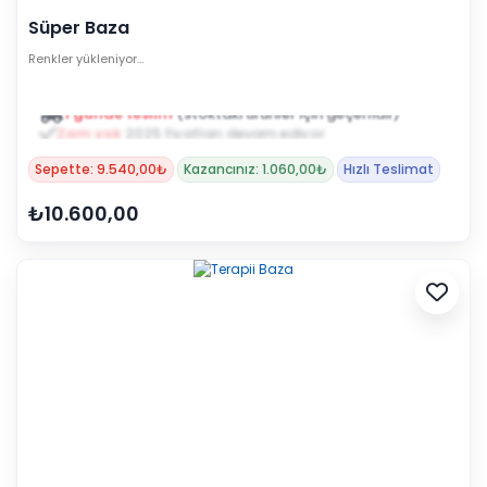
Süper Baza
Renkler yükleniyor…
1 günde teslim
(stoktaki ürünler için geçerlidir)
Zam yok
2025 fiyatları devam ediyor
Sepette: 9.540,00₺
Kazancınız: 1.060,00₺
Hızlı Teslimat
₺10.600,00