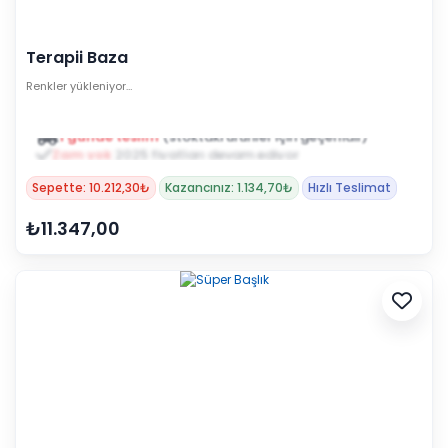
Terapii Baza
Renkler yükleniyor…
1 günde teslim
(stoktaki ürünler için geçerlidir)
Zam yok
2025 fiyatları devam ediyor
Sepette: 10.212,30₺
Kazancınız: 1.134,70₺
Hızlı Teslimat
₺11.347,00