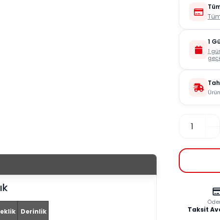
Tüm
Tüm
1 G
1 gü
geçe
Tah
Ürün
ık
Öde
Taksit Av
eklik
Derinlik