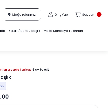
Mağazalarımız
Giriş Yap
Sepetim
dası
Yatak / Baza / Başlık
Masa Sandalye Takımları
tlara vade farksız
9 ay taksit
aşlık
tan
,00