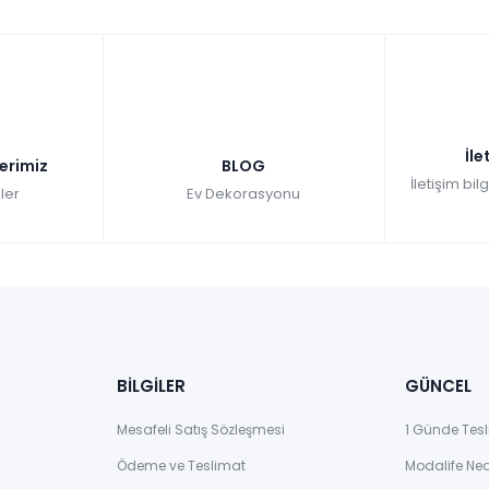
İle
lerimiz
BLOG
İletişim bil
ler
Ev Dekorasyonu
BİLGİLER
GÜNCEL
Mesafeli Satış Sözleşmesi
1 Günde Tesl
Ödeme ve Teslimat
Modalife Ne