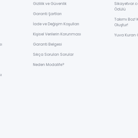
Gizlilik ve Güvenlik
Sikayetvar.c
Ödülü
Garanti Şartları
Takımı Boz! 
İade ve Değişim Koşulları
Oluştur!
Kişisel Verilerin Korunması
Yuva Kuran 
sı
Garanti Belgesi
Sıkça Sorulan Sorular
ı
Neden Modalife?
ı