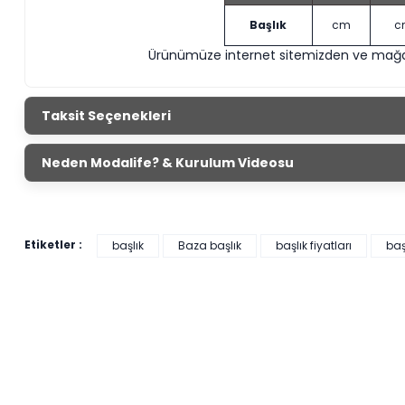
Başlık
cm
c
Ürünümüze internet sitemizden ve mağaza
Taksit Seçenekleri
Neden Modalife? & Kurulum Videosu
Etiketler :
başlık
Baza başlık
başlık fiyatları
baş