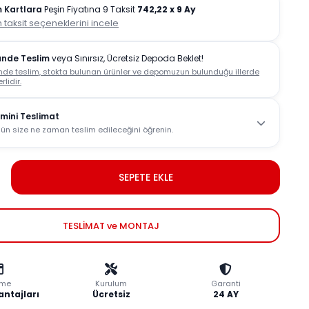
 Kartlara
Peşin Fiyatına 9 Taksit
742,22
x 9 Ay
 taksit seçeneklerini incele
ünde Teslim
veya Sınırsız, Ücretsiz Depoda Beklet!
nde teslim, stokta bulunan ürünler ve depomuzun bulunduğu illerde
rlidir.
mini Teslimat
ün size ne zaman teslim edileceğini öğrenin.
SEPETE EKLE
TESLİMAT ve MONTAJ
me
Kurulum
Garanti
antajları
Ücretsiz
24 AY