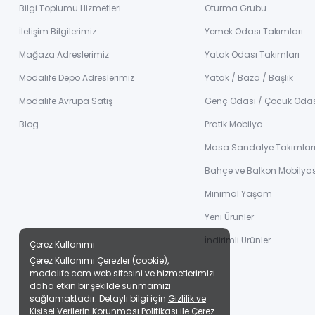
Bilgi Toplumu Hizmetleri
Oturma Grubu
İletişim Bilgilerimiz
Yemek Odası Takımları
Mağaza Adreslerimiz
Yatak Odası Takımları
Modalife Depo Adreslerimiz
Yatak / Baza / Başlık
Modalife Avrupa Satış
Genç Odası / Çocuk Oda
Blog
Pratik Mobilya
Masa Sandalye Takımlar
Bahçe ve Balkon Mobilyas
Minimal Yaşam
Yeni Ürünler
İndirimli Ürünler
Çerez Kullanımı
Çerez Kullanımı Çerezler (cookie),
modalife.com web sitesini ve hizmetlerimizi
daha etkin bir şekilde sunmamızı
sağlamaktadır. Detaylı bilgi için
Gizlilik ve
Kişisel Verilerin Korunması Politikası
ile
Çerez