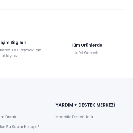
tişim Bilgileri
Tüm Ürünlerde
gilerimize ulaşmak için
İki Yıl Garanti
tıklayınız
YARDIM + DESTEK MERKEZİ
im Fırsatı
Modalife Destek Hattı
den Bu Kadar Hesaplı?