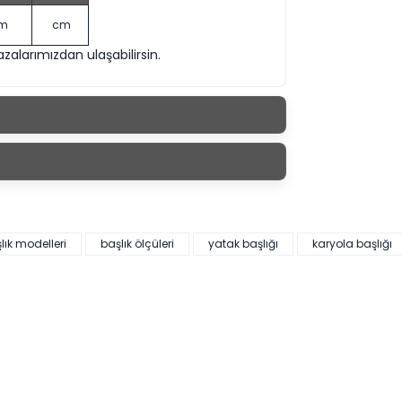
m
cm
larımızdan ulaşabilirsin.
lık modelleri
başlık ölçüleri
yatak başlığı
karyola başlığı