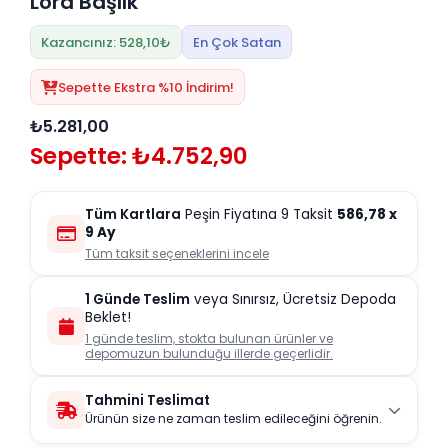
Lora Başlık
Kazancınız: 528,10₺
En Çok Satan
Sepette Ekstra %10 İndirim!
₺5.281,00
Sepette: ₺4.752,90
Tüm Kartlara
Peşin Fiyatına 9 Taksit
586,78
x
9 Ay
Tüm taksit seçeneklerini incele
1 Günde Teslim
veya Sınırsız, Ücretsiz Depoda
Beklet!
1 günde teslim, stokta bulunan ürünler ve
depomuzun bulunduğu illerde geçerlidir.
Tahmini Teslimat
Ürünün size ne zaman teslim edileceğini öğrenin.