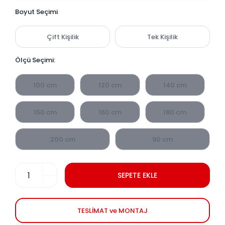
Boyut Seçimi
Çift Kişilik
Tek Kişilik
Ölçü Seçimi:
100 cm
120 cm
140 cm
150 cm
160 cm
180 cm
200 cm
90 cm
SEPETE EKLE
TESLİMAT ve MONTAJ