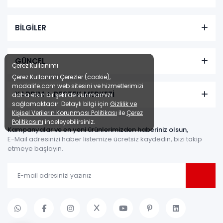
BİLGİLER
GÜNCEL
Çerez Kullanımı
Çerez Kullanımı Çerezler (cookie),
modalife.com web sitesini ve hizmetlerimizi
YARDIM + DESTEK MERKEZİ
daha etkin bir şekilde sunmamızı
sağlamaktadır. Detaylı bilgi için
Gizlilik ve
Kişisel Verilerin Korunması Politikası
ile
Çerez
Politikasını
inceleyebilirsiniz.
Kampanyalar ve en yeni ürünlerimizden haberiniz olsun,
E-Mail adresinizi haber listemize ücretsiz kaydedin, bizi takip
etmeye başlayın.