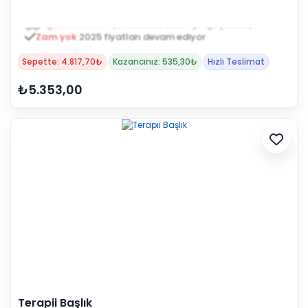
1 günde teslim
(stoktaki ürünler için geçerlidir)
Zam yok
2025 fiyatları devam ediyor
Sepette: 4.817,70₺
Kazancınız: 535,30₺
Hızlı Teslimat
₺5.353,00
Terapii Başlık