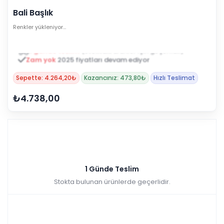
Bali Başlık
Renkler yükleniyor…
1 günde teslim
(stoktaki ürünler için geçerlidir)
Zam yok
2025 fiyatları devam ediyor
Sepette: 4.264,20₺
Kazancınız: 473,80₺
Hızlı Teslimat
₺4.738,00
1 Günde Teslim
Stokta bulunan ürünlerde geçerlidir.