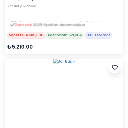
Renkler yükleniyor…
1 günde teslim
(stoktaki ürünler için geçerlidir)
Zam yok
2025 fiyatları devam ediyor
Sepette: 4.689,00₺
Kazancınız: 521,00₺
Hızlı Teslimat
₺5.210,00