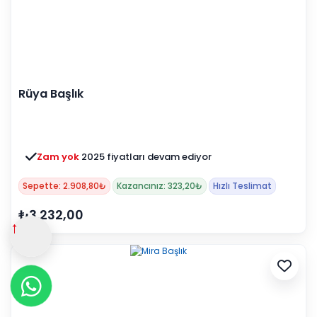
Rüya Başlık
Zam yok
2025 fiyatları devam ediyor
Sepette: 2.908,80₺
Kazancınız: 323,20₺
Hızlı Teslimat
₺3.232,00
↑