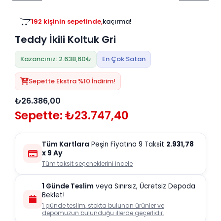
Tv
Duvar Rafı
Puf Modelleri
Genç Odası
Üniteleri/Sehpaları
192 kişinin sepetinde,
kaçırma!
Baza
Köşe Rafı
Teddy İkili Koltuk Gri
Orta Sehpa
Çalışma Masası
Tablo
Zigon Sehpa
Kazancınız: 2.638,60₺
En Çok Satan
Duvar Rafı
Orta Puflar
Sepette Ekstra %10 İndirim!
Kitaplık
Oturma Odası
₺26.386,00
Oyun ve Aktivite
Puf Modelleri
Sepette: ₺23.747,40
Masa Setleri
Tüm Kartlara
Peşin Fiyatına 9 Taksit
2.931,78
x 9 Ay
Tüm taksit seçeneklerini incele
1 Günde Teslim
veya Sınırsız, Ücretsiz Depoda
Beklet!
1 günde teslim, stokta bulunan ürünler ve
depomuzun bulunduğu illerde geçerlidir.