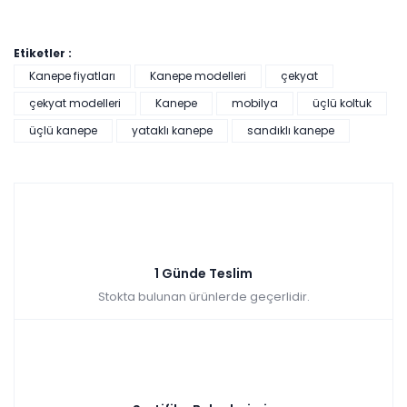
Etiketler :
Kanepe fiyatları
Kanepe modelleri
çekyat
çekyat modelleri
Kanepe
mobilya
üçlü koltuk
üçlü kanepe
yataklı kanepe
sandıklı kanepe
1 Günde Teslim
Stokta bulunan ürünlerde geçerlidir.