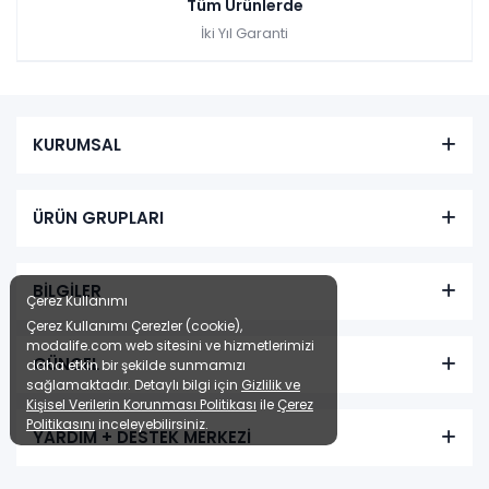
Tüm Ürünlerde
İki Yıl Garanti
KURUMSAL
ÜRÜN GRUPLARI
BİLGİLER
Çerez Kullanımı
Çerez Kullanımı Çerezler (cookie),
modalife.com web sitesini ve hizmetlerimizi
GÜNCEL
daha etkin bir şekilde sunmamızı
sağlamaktadır. Detaylı bilgi için
Gizlilik ve
Kişisel Verilerin Korunması Politikası
ile
Çerez
Politikasını
inceleyebilirsiniz.
YARDIM + DESTEK MERKEZİ