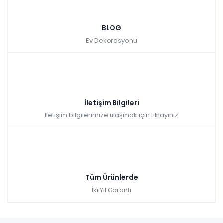
Datça Bahçe Balkon Oturma Grubu
BLOG
Ev Dekorasyonu
Tüm kartlara vade farksız
9 ay taksit
Sepette: 15.979,50₺
Kazancınız: 1.775,50₺
Hızlı Teslimat
İletişim Bilgileri
₺17.755,00
İletişim bilgilerimize ulaşmak için tıklayınız
Tüm Ürünlerde
İki Yıl Garanti