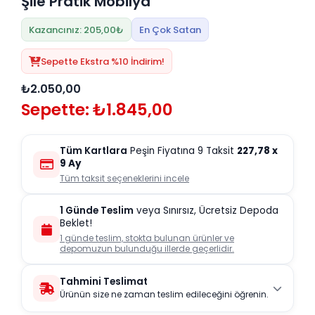
Şile Pratik Mobilya
Kazancınız: 205,00₺
En Çok Satan
Sepette Ekstra %10 İndirim!
₺2.050,00
Sepette: ₺1.845,00
Tüm Kartlara
Peşin Fiyatına 9 Taksit
227,78
x
9 Ay
Tüm taksit seçeneklerini incele
1 Günde Teslim
veya Sınırsız, Ücretsiz Depoda
Beklet!
1 günde teslim, stokta bulunan ürünler ve
depomuzun bulunduğu illerde geçerlidir.
Tahmini Teslimat
Ürünün size ne zaman teslim edileceğini öğrenin.