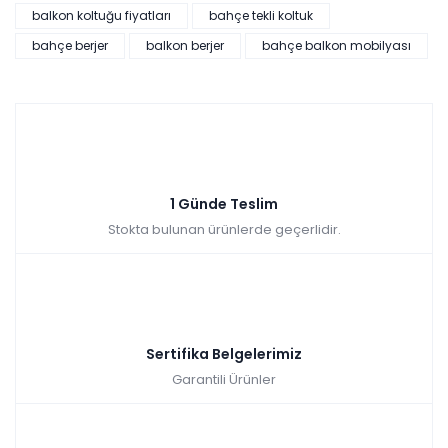
balkon koltuğu fiyatları
bahçe tekli koltuk
Belen Bahçe Balkon Oturma Grubu
bahçe berjer
balkon berjer
bahçe balkon mobilyası
Tüm kartlara vade
9 ay
farksız
taksit
Sepette: 10.701,00₺
Kazancınız: 1.189,00₺
Hızlı Teslimat
1 Günde Teslim
Stokta bulunan ürünlerde geçerlidir.
₺11.890,00
Sertifika Belgelerimiz
Garantili Ürünler