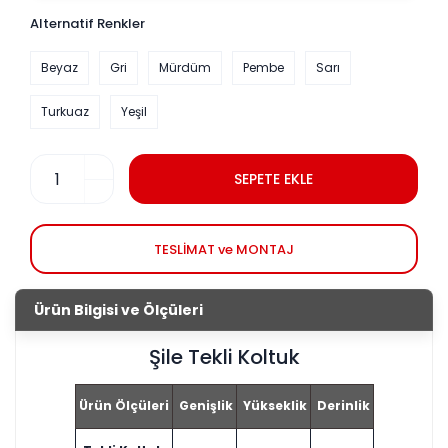
Alternatif Renkler
Beyaz
Gri
Mürdüm
Pembe
Sarı
Turkuaz
Yeşil
SEPETE EKLE
TESLİMAT ve MONTAJ
Ürün Bilgisi ve Ölçüleri
Şile Tekli Koltuk
Ürün Ölçüleri
Genişlik
Yükseklik
Derinlik