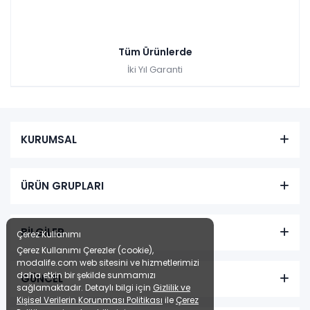
Tüm Ürünlerde
İki Yıl Garanti
KURUMSAL
ÜRÜN GRUPLARI
BİLGİLER
Çerez Kullanımı
Çerez Kullanımı Çerezler (cookie),
modalife.com web sitesini ve hizmetlerimizi
daha etkin bir şekilde sunmamızı
GÜNCEL
sağlamaktadır. Detaylı bilgi için
Gizlilik ve
Kişisel Verilerin Korunması Politikası
ile
Çerez