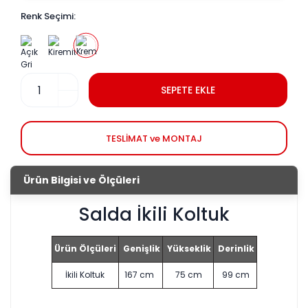
Renk Seçimi:
SEPETE EKLE
TESLİMAT ve MONTAJ
Ürün Bilgisi ve Ölçüleri
Salda İkili Koltuk
Ürün Ölçüleri
Genişlik
Yükseklik
Derinlik
İkili Koltuk
167 cm
75 cm
99 cm