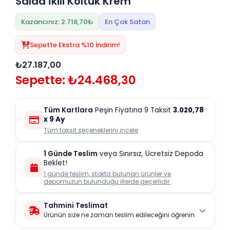
Salda İkili Koltuk Krem
Kazancınız: 2.718,70₺
En Çok Satan
Sepette Ekstra %10 İndirim!
₺27.187,00
Sepette: ₺24.468,30
Tüm Kartlara
Peşin Fiyatına 9 Taksit
3.020,78
x 9 Ay
Tüm taksit seçeneklerini incele
1 Günde Teslim
veya Sınırsız, Ücretsiz Depoda
Beklet!
1 günde teslim, stokta bulunan ürünler ve
depomuzun bulunduğu illerde geçerlidir.
Tahmini Teslimat
Ürünün size ne zaman teslim edileceğini öğrenin.