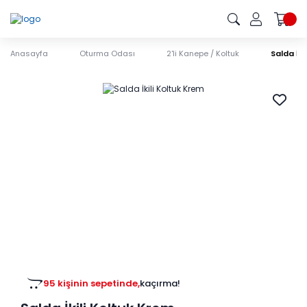
Anasayfa
Oturma Odası
2'li Kanepe / Koltuk
Salda İki
95 kişinin sepetinde,
kaçırma!