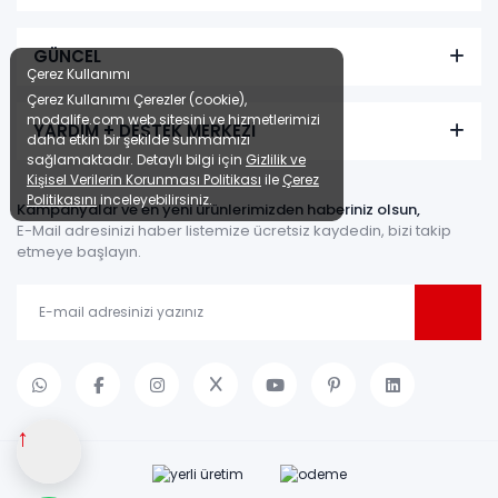
GÜNCEL
Çerez Kullanımı
Çerez Kullanımı Çerezler (cookie),
modalife.com web sitesini ve hizmetlerimizi
YARDIM + DESTEK MERKEZİ
daha etkin bir şekilde sunmamızı
sağlamaktadır. Detaylı bilgi için
Gizlilik ve
Kişisel Verilerin Korunması Politikası
ile
Çerez
Politikasını
inceleyebilirsiniz.
Kampanyalar ve en yeni ürünlerimizden haberiniz olsun,
E-Mail adresinizi haber listemize ücretsiz kaydedin, bizi takip
etmeye başlayın.
↑