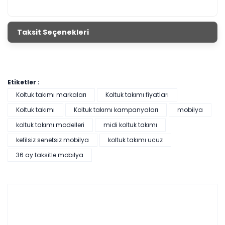
Taksit Seçenekleri
Etiketler :
Koltuk takımı markaları
Koltuk takımı fiyatları
Koltuk takımı
Koltuk takımı kampanyaları
mobilya
koltuk takımı modelleri
midi koltuk takımı
kefilsiz senetsiz mobilya
koltuk takımı ucuz
36 ay taksitle mobilya