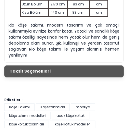
Uzun Bölüm
2170 cm
83 cm
cm
Kısa Bölüm
140 cm
83 cm
cm
Rio köşe takımı, modern tasarımı ve çok amaçlı
kullanımıyla evinize konfor katar. Yataklı ve sandıklı köşe
takımı özelliği sayesinde hem yatak olur hem de geniş
depolama alanı sunar. Şık, kullanışlı ve yerden tasarruf
sağlayan Rio köşe takımı ile yaşam alanınızı hemen
yenileyin!
Taksit Seçenekleri
Etiketler :
Köşe Takımı
Köşe takımları
mobilya
köşe takımı modelleri
ucuz köşe koltuk
köşe koltuk takımları
köşe koltuk modelleri