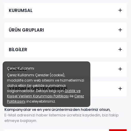
KURUMSAL
ÜRÜN GRUPLARI
BİLGİLER
Çerez Kullanımı
GÜNCEL
Çerez Kullanımı Çerezler (cookie),
modalife.com web sitesini ve hizmetlerimizi
daha etkin bir şekilde sunmamızı
YARDIM + DESTEK MERKEZİ
sağlamaktadır. Detaylı bilgi için
Gizlilik ve
Kişisel Verilerin Korunması Politikası
ile
Çerez
Politikasını
inceleyebilirsiniz.
Kampanyalar ve en yeni ürünlerimizden haberiniz olsun,
E-Mail adresinizi haber listemize ücretsiz kaydedin, bizi takip
etmeye başlayın.