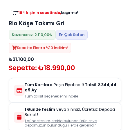
Tv
Duvar Rafı
Puf Modelleri
Genç Odası
Üniteleri/Sehpaları
184 kişinin sepetinde,
kaçırma!
Baza
Köşe Rafı
Rio Köşe Takımı Gri
Orta Sehpa
Çalışma Masası
Tablo
Zigon Sehpa
Kazancınız: 2.110,00₺
En Çok Satan
Duvar Rafı
Orta Puflar
Sepette Ekstra %10 İndirim!
Kitaplık
Oturma Odası
₺21.100,00
Oyun ve Aktivite
Puf Modelleri
Sepette: ₺18.990,00
Masa Setleri
Tüm Kartlara
Peşin Fiyatına 9 Taksit
2.344,44
x 9 Ay
Tüm taksit seçeneklerini incele
1 Günde Teslim
veya Sınırsız, Ücretsiz Depoda
Beklet!
1 günde teslim, stokta bulunan ürünler ve
depomuzun bulunduğu illerde geçerlidir.