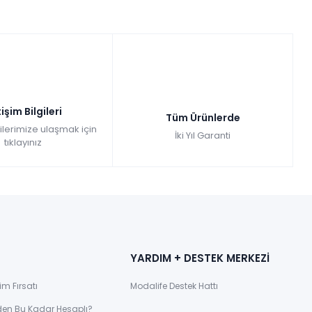
tişim Bilgileri
Tüm Ürünlerde
gilerimize ulaşmak için
İki Yıl Garanti
tıklayınız
YARDIM + DESTEK MERKEZİ
im Fırsatı
Modalife Destek Hattı
den Bu Kadar Hesaplı?