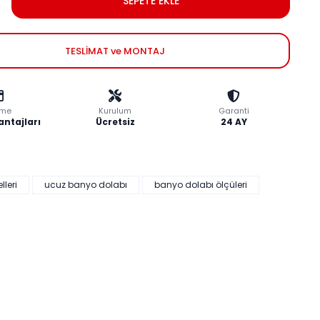
SEPETE EKLE
TESLİMAT ve MONTAJ
me
Kurulum
Garanti
antajları
Ücretsiz
24 AY
leri
ucuz banyo dolabı
banyo dolabı ölçüleri