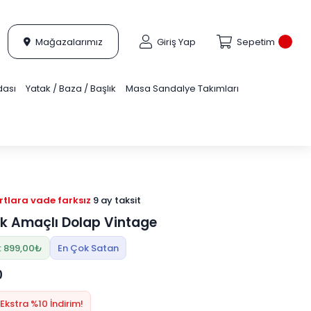
Mağazalarımız
Giriş Yap
Sepetim
dası
Yatak / Baza / Başlık
Masa Sandalye Takımları
tlara vade farksız
9 ay taksit
k Amaçlı Dolap Vintage
: 899,00₺
En Çok Satan
0
Ekstra %10 İndirim!