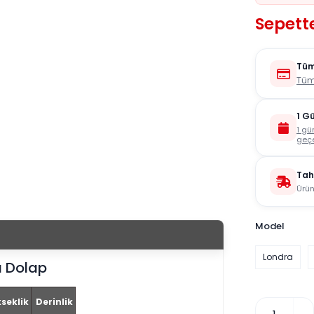
Sepette
Tüm
Tüm
1 G
1 gü
geçe
Tah
Ürün
Model
Londra
ı Dolap
seklik
Derinlik