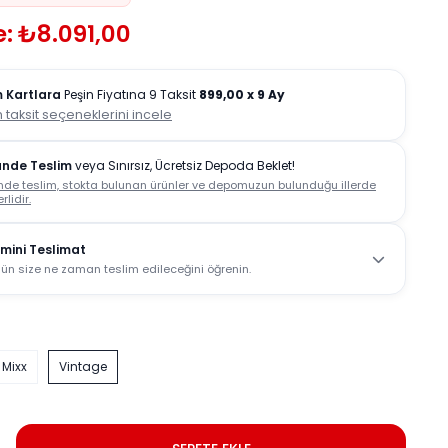
: ₺8.091,00
 Kartlara
Peşin Fiyatına 9 Taksit
899,00
x 9 Ay
 taksit seçeneklerini incele
ünde Teslim
veya Sınırsız, Ücretsiz Depoda Beklet!
nde teslim, stokta bulunan ürünler ve depomuzun bulunduğu illerde
rlidir.
mini Teslimat
ün size ne zaman teslim edileceğini öğrenin.
Mixx
Vintage