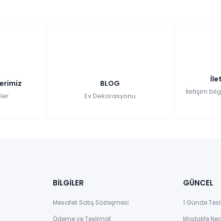
İle
lerimiz
BLOG
İletişim bil
ler
Ev Dekorasyonu
BİLGİLER
GÜNCEL
Mesafeli Satış Sözleşmesi
1 Günde Tesl
Ödeme ve Teslimat
Modalife Ne