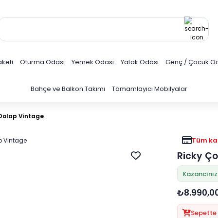
keti
Oturma Odası
Yemek Odası
Yatak Odası
Genç / Çocuk O
Bahçe ve Balkon Takımı
Tamamlayıcı Mobilyalar
 Dolap Vintage
Tüm kar
Ricky Ço
Kazancınız
₺8.990,0
Sepette 