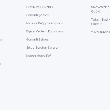
Gizlilik ve Güvenlik
Sikayetvar.c
Ödülü
Garanti Şartları
Takımı Boz! 
İade ve Değişim Koşulları
Oluştur!
Kişisel Verilerin Korunması
Yuva Kuran 
sı
Garanti Belgesi
Sıkça Sorulan Sorular
ı
Neden Modalife?
ı