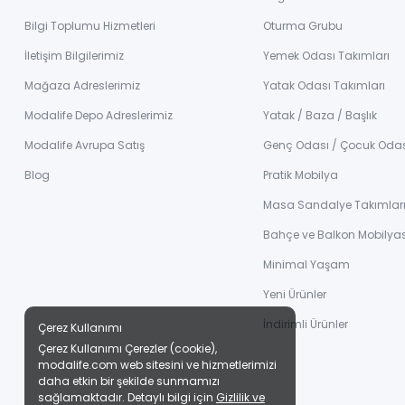
Bilgi Toplumu Hizmetleri
Oturma Grubu
İletişim Bilgilerimiz
Yemek Odası Takımları
Mağaza Adreslerimiz
Yatak Odası Takımları
Modalife Depo Adreslerimiz
Yatak / Baza / Başlık
Modalife Avrupa Satış
Genç Odası / Çocuk Oda
Blog
Pratik Mobilya
Masa Sandalye Takımlar
Bahçe ve Balkon Mobilyas
Minimal Yaşam
Yeni Ürünler
İndirimli Ürünler
Çerez Kullanımı
Çerez Kullanımı Çerezler (cookie),
modalife.com web sitesini ve hizmetlerimizi
daha etkin bir şekilde sunmamızı
sağlamaktadır. Detaylı bilgi için
Gizlilik ve