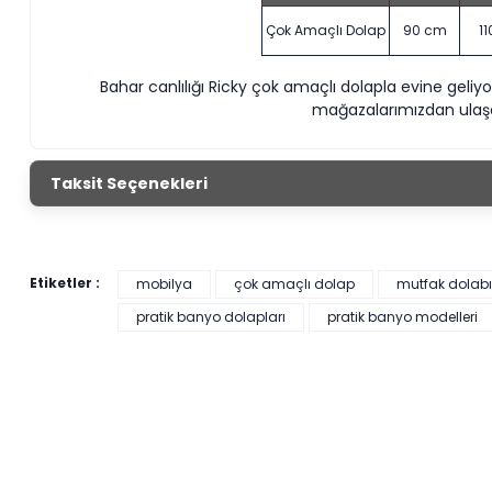
Çok Amaçlı Dolap
90 cm
1
Bahar canlılığı Ricky çok amaçlı dolapla evine geli
mağazalarımızdan ulaşab
Taksit Seçenekleri
Etiketler :
mobilya
çok amaçlı dolap
mutfak dolabı
pratik banyo dolapları
pratik banyo modelleri