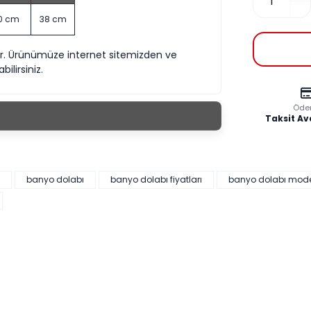
10 cm
38 cm
yor. Ürünümüze internet sitemizden ve
ilirsiniz.
Öde
Taksit Av
banyo dolabı
banyo dolabı fiyatları
banyo dolabı model