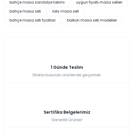
bahçe masa sandalye takımı
uygun fiyatlı masa setleri
bahçe masa seti
lüks masa seti
bahçe masa seti fiyatları
balkon masa seti modelleri
1 Günde Teslim
Stokta bulunan ürünlerde geçerlidir.
Sertifika Belgelerimiz
Garantili Ürünler