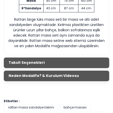
Masa
90 cm
75 cm
150 cm
6*Sandalye
43 cm
87 cm
44 cm
Rattan large lüks masa seti bir masa ve altı adet
sandalyeden oluşmaktadır. Kırılmaz plastikten üretilen
ürünler uzun yıllar bahçe, balkon sofralarınıza eşlik
edecek. Rattan masa seti aynı zamanda suya da
dayanıklıdır. Rattan masa setine web sitemiz üzerinden
ve en yakın Modalife mağazasından ulaşabilirsin.
Taksit Seçenekleri
Neden Modalife? & Kurulum Videosu
Etiketler :
rattan masa sandalye takımı
bahçe masası