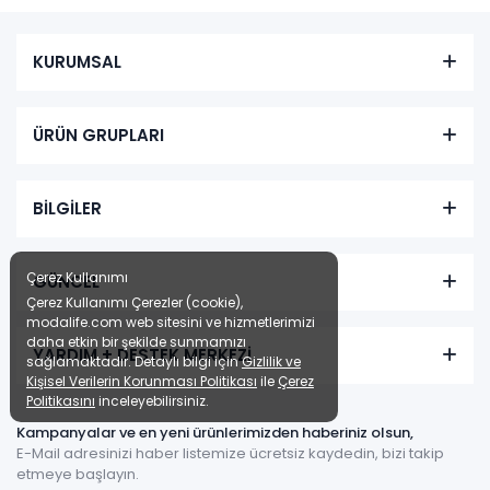
KURUMSAL
ÜRÜN GRUPLARI
BİLGİLER
Çerez Kullanımı
GÜNCEL
Çerez Kullanımı Çerezler (cookie),
modalife.com web sitesini ve hizmetlerimizi
daha etkin bir şekilde sunmamızı
YARDIM + DESTEK MERKEZİ
sağlamaktadır. Detaylı bilgi için
Gizlilik ve
Kişisel Verilerin Korunması Politikası
ile
Çerez
Politikasını
inceleyebilirsiniz.
Kampanyalar ve en yeni ürünlerimizden haberiniz olsun,
E-Mail adresinizi haber listemize ücretsiz kaydedin, bizi takip
etmeye başlayın.