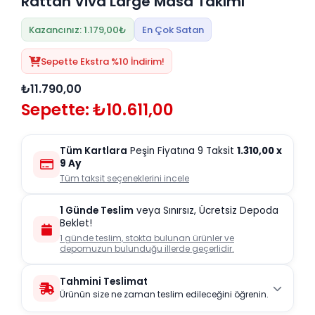
Rattan Viva Large Masa Takımı
Kazancınız: 1.179,00₺
En Çok Satan
Sepette Ekstra %10 İndirim!
₺11.790,00
Sepette: ₺10.611,00
Tüm Kartlara
Peşin Fiyatına 9 Taksit
1.310,00
x
9 Ay
Tüm taksit seçeneklerini incele
1 Günde Teslim
veya Sınırsız, Ücretsiz Depoda
Beklet!
1 günde teslim, stokta bulunan ürünler ve
depomuzun bulunduğu illerde geçerlidir.
Tahmini Teslimat
Ürünün size ne zaman teslim edileceğini öğrenin.