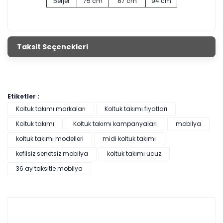
Berjer
75 cm
87 cm
94 cm
Taksit Seçenekleri
Etiketler :
Koltuk takımı markaları
Koltuk takımı fiyatları
Koltuk takımı
Koltuk takımı kampanyaları
mobilya
koltuk takımı modelleri
midi koltuk takımı
kefilsiz senetsiz mobilya
koltuk takımı ucuz
36 ay taksitle mobilya