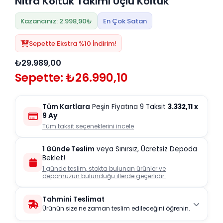
Nitra Koltuk Takımı Üçlü Koltuk
Kazancınız: 2.998,90₺
En Çok Satan
Sepette Ekstra %10 İndirim!
₺29.989,00
Sepette: ₺26.990,10
Tüm Kartlara
Peşin Fiyatına 9 Taksit
3.332,11
x
9 Ay
Tüm taksit seçeneklerini incele
1 Günde Teslim
veya Sınırsız, Ücretsiz Depoda
Beklet!
1 günde teslim, stokta bulunan ürünler ve
depomuzun bulunduğu illerde geçerlidir.
Tahmini Teslimat
Ürünün size ne zaman teslim edileceğini öğrenin.