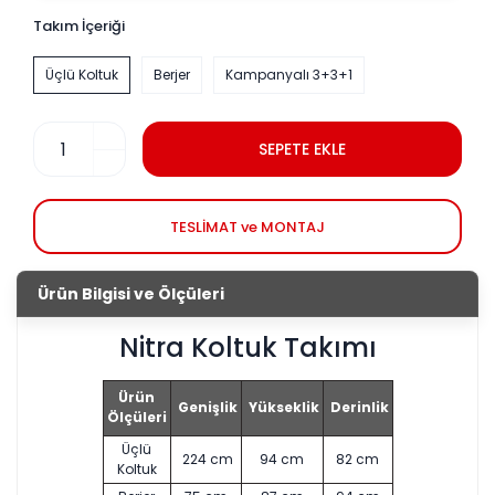
Takım İçeriği
Üçlü Koltuk
Berjer
Kampanyalı 3+3+1
SEPETE EKLE
TESLİMAT ve MONTAJ
Ürün Bilgisi ve Ölçüleri
Nitra Koltuk Takımı
Ürün
Genişlik
Yükseklik
Derinlik
Ölçüleri
Üçlü
224 cm
94 cm
82 cm
Koltuk