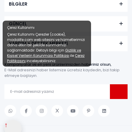
BİLGİLER
GÜNCEL
Çerez Kullanımı
Çerez Kullanımı Çerezler (cookie),
modalife.com web sitesini ve hizmetlerimizi
YARDIM + DESTEK MERKEZİ
daha etkin bir şekilde sunmamızı
sağlamaktadır. Detaylı bilgi için
Gizlilik ve
Kişisel Verilerin Korunması Politikası
ile
Çerez
Politikasını
inceleyebilirsiniz.
Kampanyalar ve en yeni ürünlerimizden haberiniz olsun,
E-Mail adresinizi haber listemize ücretsiz kaydedin, bizi takip
etmeye başlayın.
↑