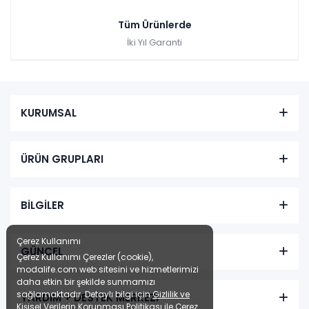
Tüm Ürünlerde
İki Yıl Garanti
KURUMSAL
ÜRÜN GRUPLARI
BİLGİLER
Çerez Kullanımı
GÜNCEL
Çerez Kullanımı Çerezler (cookie),
modalife.com web sitesini ve hizmetlerimizi
daha etkin bir şekilde sunmamızı
sağlamaktadır. Detaylı bilgi için
Gizlilik ve
YARDIM + DESTEK MERKEZİ
Kişisel Verilerin Korunması Politikası
ile
Çerez