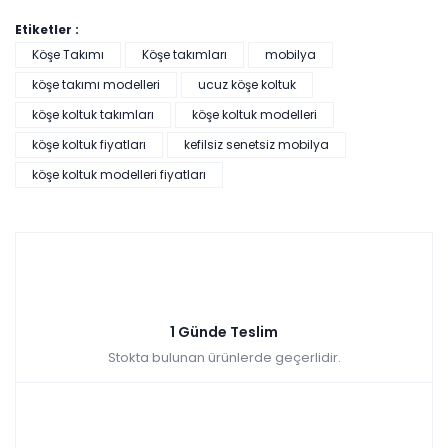
Etiketler :
Köşe Takımı
Köşe takımları
mobilya
köşe takımı modelleri
ucuz köşe koltuk
köşe koltuk takımları
köşe koltuk modelleri
köşe koltuk fiyatları
kefilsiz senetsiz mobilya
köşe koltuk modelleri fiyatları
1 Günde Teslim
Stokta bulunan ürünlerde geçerlidir.