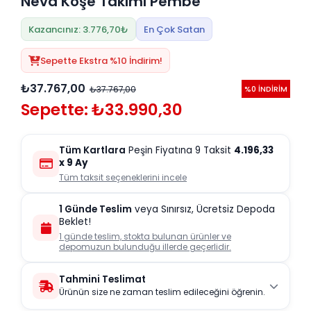
Neva Köşe Takımı Pembe
Kazancınız: 3.776,70₺
En Çok Satan
Sepette Ekstra %10 İndirim!
₺37.767,00
₺37.767,00
%0 İNDİRİM
Sepette: ₺33.990,30
Tüm Kartlara
Peşin Fiyatına 9 Taksit
4.196,33
x 9 Ay
Tüm taksit seçeneklerini incele
1 Günde Teslim
veya Sınırsız, Ücretsiz Depoda
Beklet!
1 günde teslim, stokta bulunan ürünler ve
depomuzun bulunduğu illerde geçerlidir.
Tahmini Teslimat
Ürünün size ne zaman teslim edileceğini öğrenin.