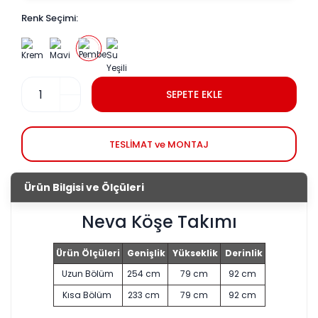
Renk Seçimi:
SEPETE EKLE
TESLİMAT ve MONTAJ
Ürün Bilgisi ve Ölçüleri
Neva Köşe Takımı
Ürün Ölçüleri
Genişlik
Yükseklik
Derinlik
Uzun Bölüm
254 cm
79 cm
92 cm
Kısa Bölüm
233 cm
79 cm
92 cm