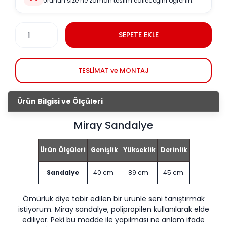
Ürünün size ne zaman teslim edileceğini öğrenin.
SEPETE EKLE
TESLİMAT ve MONTAJ
Ürün Bilgisi ve Ölçüleri
Miray Sandalye
Ürün Ölçüleri
Genişlik
Yükseklik
Derinlik
Sandalye
40 cm
89 cm
45 cm
Ömürlük diye tabir edilen bir ürünle seni tanıştırmak
istiyorum. Miray sandalye, polipropilen kullanılarak elde
ediliyor. Peki bu madde ile yapılması ne anlam ifade