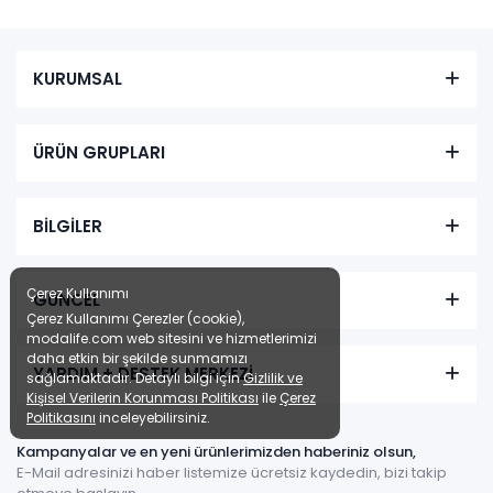
Renkler yükleniyor…
KURUMSAL
Tüm kartlara vade
9 ay
farksız
taksit
Sepette: 990,00₺
ÜRÜN GRUPLARI
Kazancınız: 110,00₺
Hızlı Teslimat
BİLGİLER
₺1.100,00
Çerez Kullanımı
GÜNCEL
Çerez Kullanımı Çerezler (cookie),
modalife.com web sitesini ve hizmetlerimizi
daha etkin bir şekilde sunmamızı
YARDIM + DESTEK MERKEZİ
sağlamaktadır. Detaylı bilgi için
Gizlilik ve
Kişisel Verilerin Korunması Politikası
ile
Çerez
Politikasını
inceleyebilirsiniz.
Kampanyalar ve en yeni ürünlerimizden haberiniz olsun,
E-Mail adresinizi haber listemize ücretsiz kaydedin, bizi takip