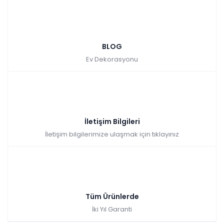
Carisma Sandalye
Renkler yükleniyor…
BLOG
Tüm kartlara vade
9 ay
Ev Dekorasyonu
farksız
taksit
Sepette: 1.289,70₺
Kazancınız: 143,30₺
Hızlı Teslimat
İletişim Bilgileri
₺1.433,00
İletişim bilgilerimize ulaşmak için tıklayınız
Tüm Ürünlerde
İki Yıl Garanti
Tiffany Sandalye