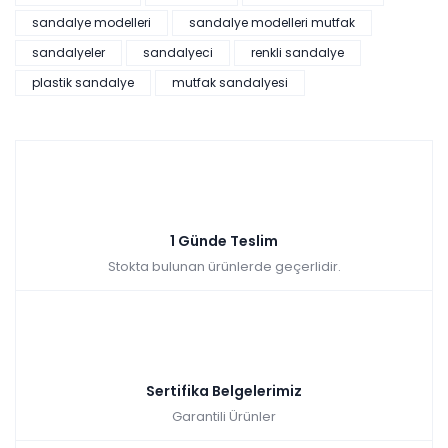
sandalye modelleri
sandalye modelleri mutfak
Violet Sandalye - Çok Renkli
sandalyeler
sandalyeci
renkli sandalye
Renkler yükleniyor…
plastik sandalye
mutfak sandalyesi
Tüm kartlara vade
9 ay
farksız
taksit
Sepette: 1.251,00₺
Kazancınız: 139,00₺
Hızlı Teslimat
1 Günde Teslim
Stokta bulunan ürünlerde geçerlidir.
₺1.390,00
Sertifika Belgelerimiz
Garantili Ürünler