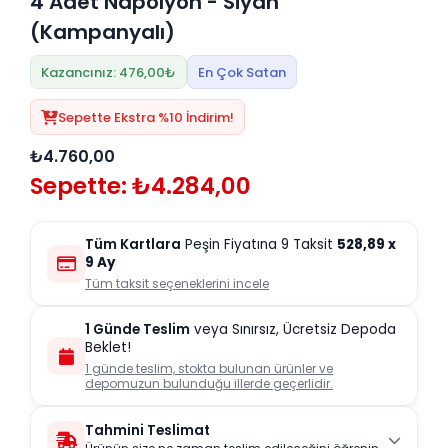
4 Adet Napolyon - Siyah
(Kampanyalı)
Kazancınız: 476,00₺
En Çok Satan
Sepette Ekstra %10 İndirim!
₺4.760,00
Sepette: ₺4.284,00
Tüm Kartlara
Peşin Fiyatına 9 Taksit
528,89
x
9 Ay
Tüm taksit seçeneklerini incele
1 Günde Teslim
veya Sınırsız, Ücretsiz Depoda
Beklet!
1 günde teslim, stokta bulunan ürünler ve
depomuzun bulunduğu illerde geçerlidir.
Tahmini Teslimat