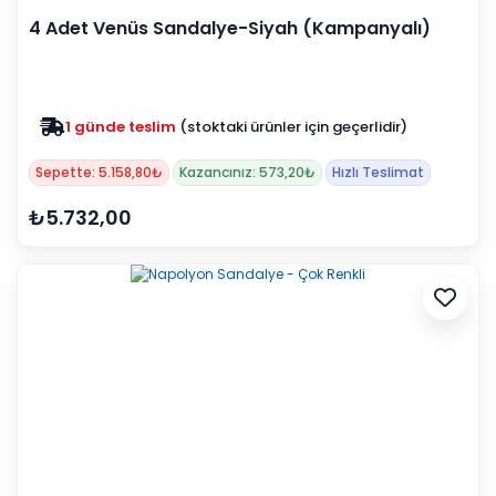
4 Adet Venüs Sandalye-Siyah (Kampanyalı)
1 günde teslim
(stoktaki ürünler için geçerlidir)
Zam yok
2025 fiyatları devam ediyor
Sepette: 5.158,80₺
Kazancınız: 573,20₺
Hızlı Teslimat
₺5.732,00