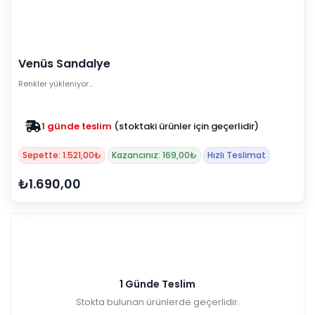
Venüs Sandalye
Renkler yükleniyor…
1 günde teslim
(stoktaki ürünler için geçerlidir)
Zam yok
2025 fiyatları devam ediyor
Sepette: 1.521,00₺
Kazancınız: 169,00₺
Hızlı Teslimat
₺1.690,00
1 Günde Teslim
Stokta bulunan ürünlerde geçerlidir.