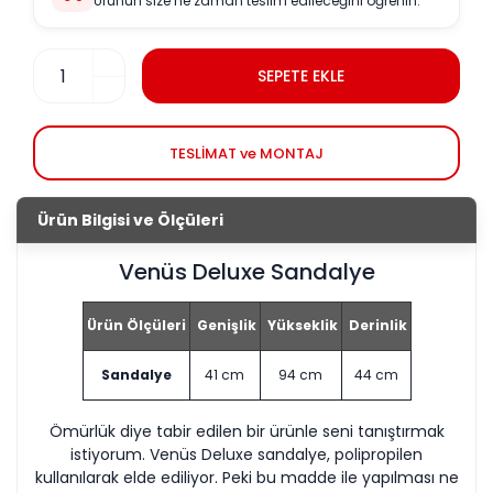
Ürünün size ne zaman teslim edileceğini öğrenin.
SEPETE EKLE
TESLİMAT ve MONTAJ
Ürün Bilgisi ve Ölçüleri
Venüs Deluxe Sandalye
Ürün Ölçüleri
Genişlik
Yükseklik
Derinlik
Sandalye
41 cm
94 cm
44 cm
Ömürlük diye tabir edilen bir ürünle seni tanıştırmak
istiyorum. Venüs Deluxe sandalye, polipropilen
kullanılarak elde ediliyor. Peki bu madde ile yapılması ne