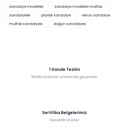
sandalye modelleri
sandalye modelleri mutfak
sandalyeler
plastik sandalye
venüs sandalye
Pratik Çok Amaçlı Dolap - Beyaz
mutfak sandalyesi
düğün sandalyesi
Tüm kartlara vade
9 ay
farksız
taksit
Sepette: 2.241,00₺
Kazancınız: 249,00₺
Hızlı Teslimat
1 Günde Teslim
₺2.490,00
Stokta bulunan ürünlerde geçerlidir.
Sertifika Belgelerimiz
Garantili Ürünler