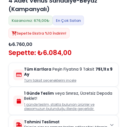
4 Adet Venüs Sandalye-Beyaz
(Kampanyalı)
Kazancınız: 676,00₺
En Çok Satan
Sepette Ekstra %10 İndirim!
₺6.760,00
Sepette: ₺6.084,00
Tüm Kartlara
Peşin Fiyatına 9 Taksit
751,11
x 9
Ay
Tüm taksit seçeneklerini incele
1 Günde Teslim
veya Sınırsız, Ücretsiz Depoda
Beklet!
1 günde teslim, stokta bulunan ürünler ve
depomuzun bulunduğu illerde geçerlidir.
Tahmini Teslimat