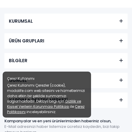
KURUMSAL
ÜRÜN GRUPLARI
BİLGİLER
Çerez Kullanımı
GÜNCEL
Çerez Kullanımı Çerezler (cookie),
modalife.com web sitesini ve hizmetlerimizi
daha etkin bir şekilde sunmamızı
YARDIM + DESTEK MERKEZİ
sağlamaktadır. Detaylı bilgi için
Gizlilik ve
Kişisel Verilerin Korunması Politikası
ile
Çerez
Politikasını
inceleyebilirsiniz.
Kampanyalar ve en yeni ürünlerimizden haberiniz olsun,
E-Mail adresinizi haber listemize ücretsiz kaydedin, bizi takip