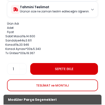
Tahmini Teslimat
Ürünün size ne zaman teslim edileceğini öğrenin.
Ürün Adı
Adet
Fiyat
Sabit Masa
1
1
₺
14.600
Sandalye
4
4
₺
3.611
Konsol
1
1
₺
20.946
Konsol Aynası
*0
0
₺
5.343
Tv Ünitesi
*0
0
₺
19.367
SEPETE EKLE
TESLİMAT ve MONTAJ
Modüler Parça Seçenekleri