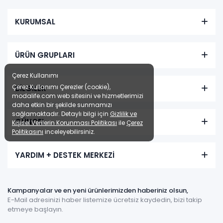
KURUMSAL
ÜRÜN GRUPLARI
Çerez Kullanımı
Çerez Kullanımı Çerezler (cookie),
BİLGİLER
modalife.com web sitesini ve hizmetlerimizi
daha etkin bir şekilde sunmamızı
sağlamaktadır. Detaylı bilgi için
Gizlilik ve
GÜNCEL
Kişisel Verilerin Korunması Politikası
ile
Çerez
Politikasını
inceleyebilirsiniz.
YARDIM + DESTEK MERKEZİ
Kampanyalar ve en yeni ürünlerimizden haberiniz olsun,
E-Mail adresinizi haber listemize ücretsiz kaydedin, bizi takip
etmeye başlayın.