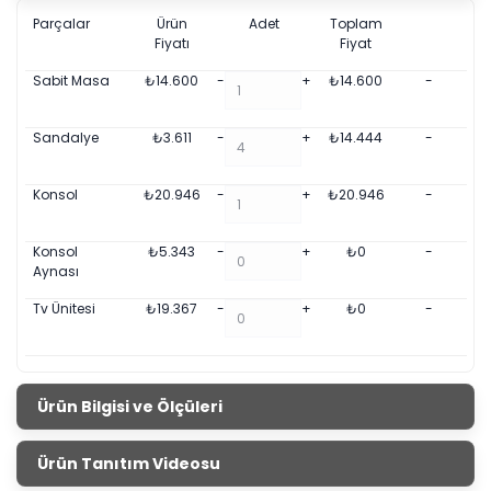
Parçalar
Ürün
Adet
Toplam
Fiyatı
Fiyat
Sabit Masa
₺
14.600
-
+
₺
14.600
-
Sandalye
₺
3.611
-
+
₺
14.444
-
Konsol
₺
20.946
-
+
₺
20.946
-
Konsol
₺
5.343
-
+
₺
0
-
Aynası
Tv Ünitesi
₺
19.367
-
+
₺
0
-
Ürün Bilgisi ve Ölçüleri
Milano Yemek Odası
Ürün Tanıtım Videosu
Ürün Ölçüleri
Genişlik
Yükseklik
Derinlik