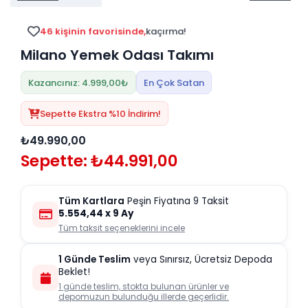
Tv
Duvar Rafı
Puf Modelleri
Genç Odası
Üniteleri/Sehpaları
46 kişinin favorisinde,
kaçırma!
Baza
Köşe Rafı
Milano Yemek Odası Takımı
Orta Sehpa
Çalışma Masası
Tablo
Zigon Sehpa
Kazancınız: 4.999,00₺
En Çok Satan
Duvar Rafı
Orta Puflar
Sepette Ekstra %10 İndirim!
Kitaplık
Oturma Odası
₺49.990,00
Oyun ve Aktivite
Puf Modelleri
Sepette: ₺44.991,00
Masa Setleri
Tüm Kartlara
Peşin Fiyatına 9 Taksit
5.554,44
x 9 Ay
Tüm taksit seçeneklerini incele
1 Günde Teslim
veya Sınırsız, Ücretsiz Depoda
Beklet!
1 günde teslim, stokta bulunan ürünler ve
depomuzun bulunduğu illerde geçerlidir.