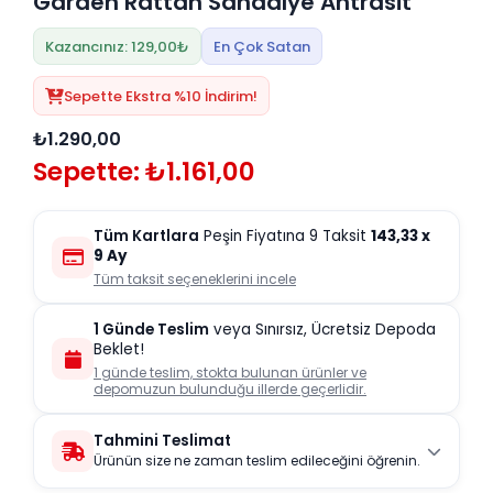
Garden Rattan Sandalye Antrasit
Kazancınız: 129,00₺
En Çok Satan
Sepette Ekstra %10 İndirim!
₺1.290,00
Sepette: ₺1.161,00
Tüm Kartlara
Peşin Fiyatına 9 Taksit
143,33
x
9 Ay
Tüm taksit seçeneklerini incele
1 Günde Teslim
veya Sınırsız, Ücretsiz Depoda
Beklet!
1 günde teslim, stokta bulunan ürünler ve
depomuzun bulunduğu illerde geçerlidir.
Tahmini Teslimat
Ürünün size ne zaman teslim edileceğini öğrenin.