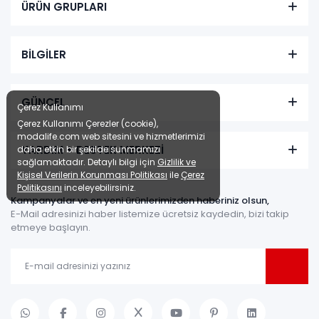
ÜRÜN GRUPLARI
BİLGİLER
GÜNCEL
Çerez Kullanımı
Çerez Kullanımı Çerezler (cookie),
modalife.com web sitesini ve hizmetlerimizi
YARDIM + DESTEK MERKEZİ
daha etkin bir şekilde sunmamızı
sağlamaktadır. Detaylı bilgi için
Gizlilik ve
Kişisel Verilerin Korunması Politikası
ile
Çerez
Politikasını
inceleyebilirsiniz.
Kampanyalar ve en yeni ürünlerimizden haberiniz olsun,
E-Mail adresinizi haber listemize ücretsiz kaydedin, bizi takip
etmeye başlayın.