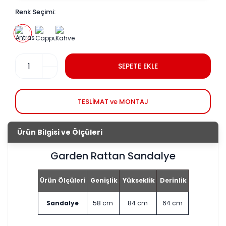
Renk Seçimi:
SEPETE EKLE
TESLİMAT ve MONTAJ
Ürün Bilgisi ve Ölçüleri
Garden Rattan Sandalye
Ürün Ölçüleri
Genişlik
Yükseklik
Derinlik
Sandalye
58 cm
84 cm
64 cm