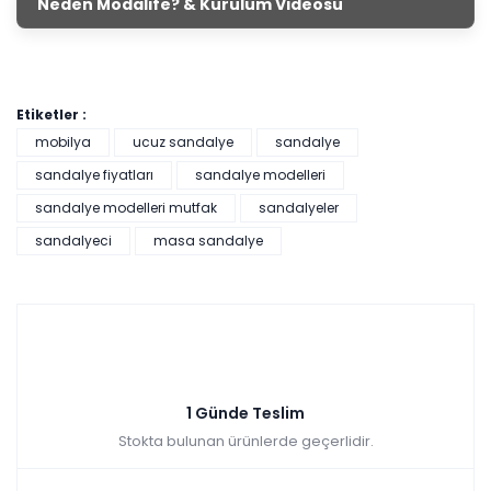
Neden Modalife? & Kurulum Videosu
Etiketler :
mobilya
ucuz sandalye
sandalye
sandalye fiyatları
sandalye modelleri
sandalye modelleri mutfak
sandalyeler
sandalyeci
masa sandalye
1 Günde Teslim
Stokta bulunan ürünlerde geçerlidir.