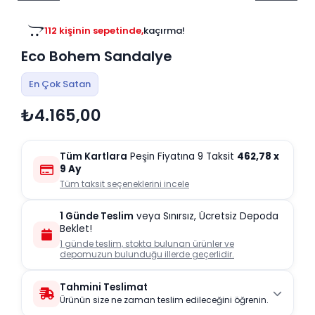
Tv
Duvar Rafı
Puf Modelleri
Genç Odası
Üniteleri/Sehpaları
112 kişinin sepetinde,
kaçırma!
Baza
Köşe Rafı
Eco Bohem Sandalye
Orta Sehpa
Çalışma Masası
Tablo
Zigon Sehpa
En Çok Satan
Duvar Rafı
₺4.165,00
Orta Puflar
Kitaplık
Oturma Odası
Oyun ve Aktivite
Puf Modelleri
Tüm Kartlara
Peşin Fiyatına 9 Taksit
462,78
x
Masa Setleri
9 Ay
Tüm taksit seçeneklerini incele
1 Günde Teslim
veya Sınırsız, Ücretsiz Depoda
Beklet!
1 günde teslim, stokta bulunan ürünler ve
depomuzun bulunduğu illerde geçerlidir.
Tahmini Teslimat
Ürünün size ne zaman teslim edileceğini öğrenin.