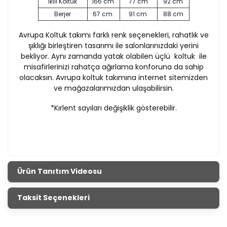
İkili Koltuk
166 cm
77 cm
92 cm
Berjer
67 cm
91 cm
88 cm
Avrupa Koltuk takımı farklı renk seçenekleri, rahatlık ve
şıklığı birleştiren tasarımı ile salonlarınızdaki yerini
bekliyor.
Aynı zamanda yatak olabilen üçlü koltuk ile
misafirlerinizi rahatça ağırlama konforuna da sahip
olacaksın.
Avrupa koltuk takımına internet sitemizden
ve mağazalarımızdan ulaşabilirsin.
*Kırlent sayıları değişiklik gösterebilir.
Ürün Tanıtım Videosu
Taksit Seçenekleri