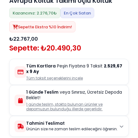
Avrupa Koltuk Takımı Üçlü Koltuk
Kazancınız: 2.276,70₺
En Çok Satan
Sepette Ekstra %10 İndirim!
₺22.767,00
Sepette: ₺20.490,30
Tüm Kartlara
Peşin Fiyatına 9 Taksit
2.529,67
x 9 Ay
Tüm taksit seçeneklerini incele
1 Günde Teslim
veya Sınırsız, Ücretsiz Depoda
Beklet!
1 günde teslim, stokta bulunan ürünler ve
depomuzun bulunduğu illerde geçerlidir.
Tahmini Teslimat
Ürünün size ne zaman teslim edileceğini öğrenin.