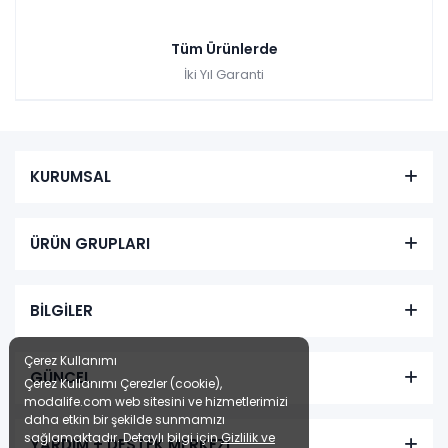
Tüm Ürünlerde
İki Yıl Garanti
KURUMSAL
ÜRÜN GRUPLARI
BİLGİLER
Çerez Kullanımı
GÜNCEL
Çerez Kullanımı Çerezler (cookie),
modalife.com web sitesini ve hizmetlerimizi
daha etkin bir şekilde sunmamızı
sağlamaktadır. Detaylı bilgi için
Gizlilik ve
YARDIM + DESTEK MERKEZİ