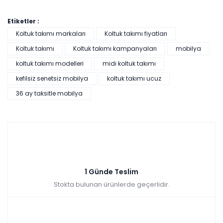
Etiketler :
Koltuk takımı markaları
Koltuk takımı fiyatları
Koltuk takımı
Koltuk takımı kampanyaları
mobilya
koltuk takımı modelleri
midi koltuk takımı
kefilsiz senetsiz mobilya
koltuk takımı ucuz
36 ay taksitle mobilya
1 Günde Teslim
Stokta bulunan ürünlerde geçerlidir.