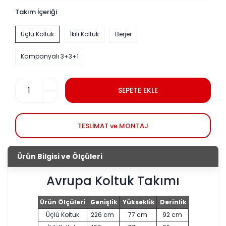
Takım İçeriği
Üçlü Koltuk
İkili Koltuk
Berjer
Kampanyalı 3+3+1
SEPETE EKLE
TESLİMAT ve MONTAJ
Ürün Bilgisi ve Ölçüleri
Avrupa Koltuk Takımı
Ürün Ölçüleri
Genişlik
Yükseklik
Derinlik
Üçlü Koltuk
226 cm
77 cm
92 cm