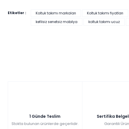
Etiketler :
Koltuk takımı markaları
Koltuk takımı fiyatları
kefilsiz senetsiz mobilya
koltuk takımı ucuz
1 Günde Teslim
Sertifika Belge
Stokta bulunan ürünlerde geçerlidir.
Garantili Ürün