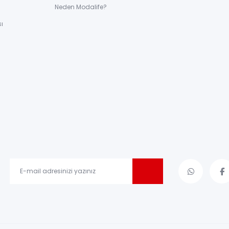
ı
Neden Modalife?
ı