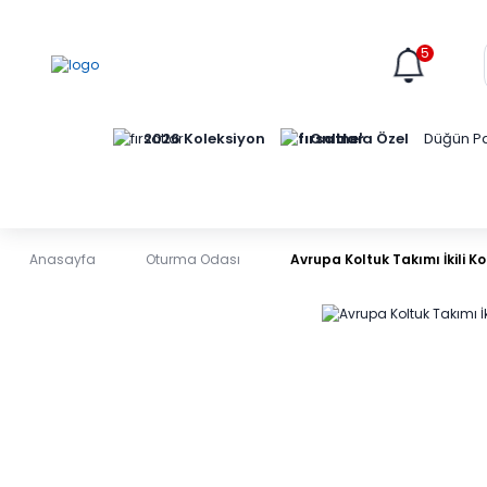
5
Online'a Özel
2026 Koleksiyon
Düğün Pa
Anasayfa
Oturma Odası
Avrupa Koltuk Takımı İkili Ko