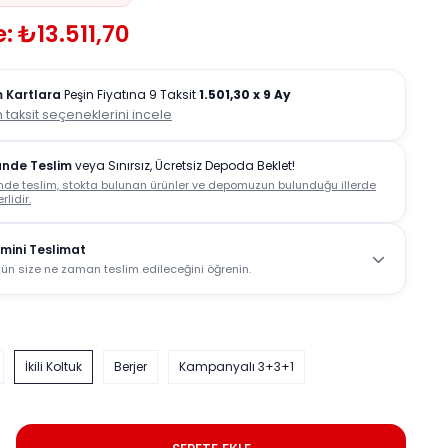
: ₺13.511,70
 Kartlara
Peşin Fiyatına 9 Taksit
1.501,30
x 9 Ay
 taksit seçeneklerini incele
ünde Teslim
veya Sınırsız, Ücretsiz Depoda Beklet!
nde teslim, stokta bulunan ürünler ve depomuzun bulunduğu illerde
rlidir.
mini Teslimat
ün size ne zaman teslim edileceğini öğrenin.
İkili Koltuk
Berjer
Kampanyalı 3+3+1