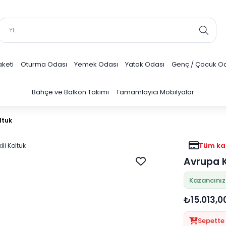
keti
Oturma Odası
Yemek Odası
Yatak Odası
Genç / Çocuk O
Bahçe ve Balkon Takımı
Tamamlayıcı Mobilyalar
ltuk
Tüm kar
Avrupa Ko
Kazancınız:
₺15.013,0
Sepette 