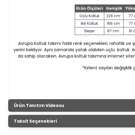
Ürün Ölçüleri
Genişlik
Yüks
Üçlü Koltuk
226 cm
77
İkili Koltuk
166 cm
77
Berjer
67 cm
91
Avrupa Koltuk takımı farklı renk seçenekleri, rahatlık ve şık
yerini bekliyor.
Aynı zamanda yatak olabilen üçlü koltuk ile
da sahip olacaksın.
Avrupa koltuk takımına internet site
*Kırlent sayıları değişiklik 
Ürün Tanıtım Videosu
Taksit Seçenekleri