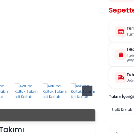
Sepette
Tüm
Tüm
1 G
1 gü
geçe
Tah
Ürün
Takım İçeriği
Üçlü Koltuk
 Takımı