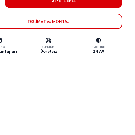
SEPETE EKLE
TESLİMAT ve MONTAJ
me
Kurulum
Garanti
antajları
Ücretsiz
24 AY