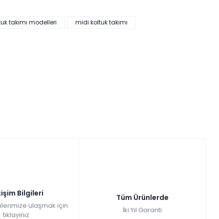
tuk takımı modelleri
midi koltuk takımı
tişim Bilgileri
Tüm Ürünlerde
gilerimize ulaşmak için
İki Yıl Garanti
tıklayınız