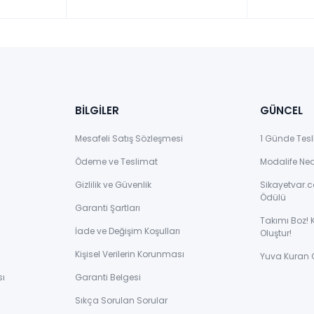
BİLGİLER
GÜNCEL
Mesafeli Satış Sözleşmesi
1 Günde Tesl
Ödeme ve Teslimat
Modalife Ne
Gizlilik ve Güvenlik
Sikayetvar.c
Ödülü
Garanti Şartları
Takımı Boz! 
İade ve Değişim Koşulları
Oluştur!
Kişisel Verilerin Korunması
Yuva Kuran 
sı
Garanti Belgesi
Sıkça Sorulan Sorular