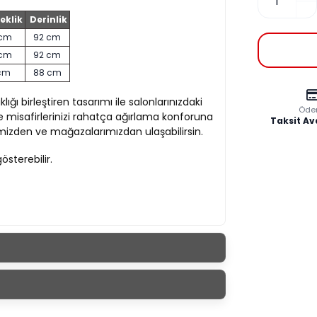
eklik
Derinlik
 cm
92 cm
 cm
92 cm
 cm
88 cm
lığı birleştiren tasarımı ile salonlarınızdaki
Öde
 misafirlerinizi rahatça ağırlama konforuna
Taksit Av
mizden ve mağazalarımızdan ulaşabilirsin.
gösterebilir.