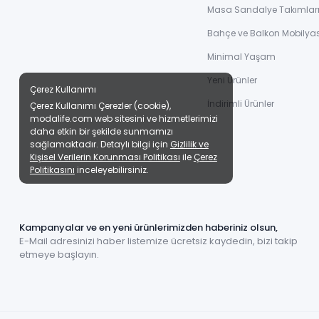
Masa Sandalye Takımlar
Bahçe ve Balkon Mobilyas
Minimal Yaşam
Yeni Ürünler
Çerez Kullanımı
İndirimli Ürünler
Çerez Kullanımı Çerezler (cookie),
modalife.com web sitesini ve hizmetlerimizi
daha etkin bir şekilde sunmamızı
sağlamaktadır. Detaylı bilgi için
Gizlilik ve
Kişisel Verilerin Korunması Politikası
ile
Çerez
Politikasını
inceleyebilirsiniz.
Kampanyalar ve en yeni ürünlerimizden haberiniz olsun,
E-Mail adresinizi haber listemize ücretsiz kaydedin, bizi takip
etmeye başlayın.