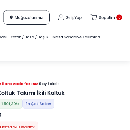
Mağazalarımız
Giriş Yap
Sepetim
0
dası
Yatak / Baza / Başlık
Masa Sandalye Takımları
tlara vade farksız
9 ay taksit
ltuk Takımı İkili Koltuk
 1.501,30₺
En Çok Satan
0
Ekstra %10 İndirim!