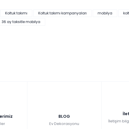
Koltuk takımı
Koltuk takımı kampanyaları
mobilya
kol
36 ay taksitle mobilya
İle
lerimiz
BLOG
İletişim bil
ler
Ev Dekorasyonu