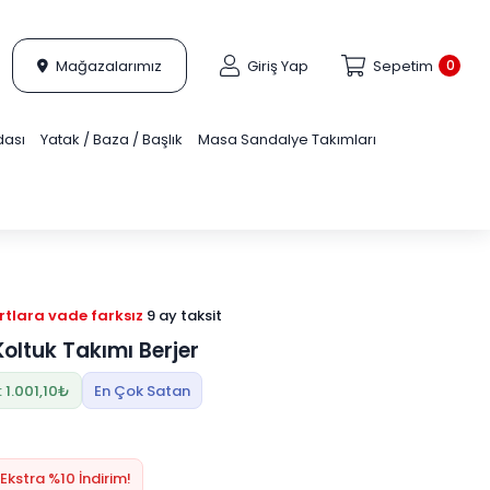
Mağazalarımız
Giriş Yap
Sepetim
0
dası
Yatak / Baza / Başlık
Masa Sandalye Takımları
tlara vade farksız
9 ay taksit
oltuk Takımı Berjer
 1.001,10₺
En Çok Satan
Ekstra %10 İndirim!