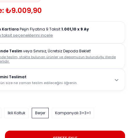
e: ₺9.009,90
 Kartlara
Peşin Fiyatına 9 Taksit
1.001,10
x 9 Ay
 taksit seçeneklerini incele
ünde Teslim
veya Sınırsız, Ücretsiz Depoda Beklet!
nde teslim, stokta bulunan ürünler ve depomuzun bulunduğu illerde
rlidir.
mini Teslimat
ün size ne zaman teslim edileceğini öğrenin.
İkili Koltuk
Berjer
Kampanyalı 3+3+1