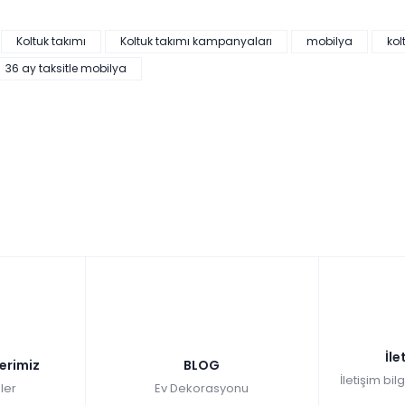
Koltuk takımı
Koltuk takımı kampanyaları
mobilya
kol
36 ay taksitle mobilya
İle
lerimiz
BLOG
İletişim bil
ler
Ev Dekorasyonu