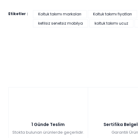
Etiketler :
Koltuk takımı markaları
Koltuk takımı fiyatları
kefilsiz senetsiz mobilya
koltuk takımı ucuz
1 Günde Teslim
Sertifika Belge
Stokta bulunan ürünlerde geçerlidir.
Garantili Ürün