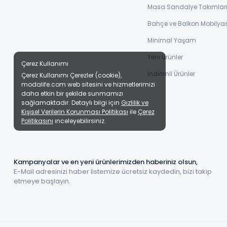
Masa Sandalye Takımlar
Bahçe ve Balkon Mobilyas
Minimal Yaşam
Yeni Ürünler
Çerez Kullanımı
İndirimli Ürünler
Çerez Kullanımı Çerezler (cookie),
modalife.com web sitesini ve hizmetlerimizi
daha etkin bir şekilde sunmamızı
sağlamaktadır. Detaylı bilgi için
Gizlilik ve
Kişisel Verilerin Korunması Politikası
ile
Çerez
Politikasını
inceleyebilirsiniz.
Kampanyalar ve en yeni ürünlerimizden haberiniz olsun,
E-Mail adresinizi haber listemize ücretsiz kaydedin, bizi takip
etmeye başlayın.