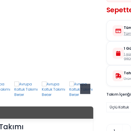
Sepett
Tüm
Tüm
1 G
1 gü
geçe
Tah
Ürün
Takım İçeriği
Üçlü Koltuk
 Takımı