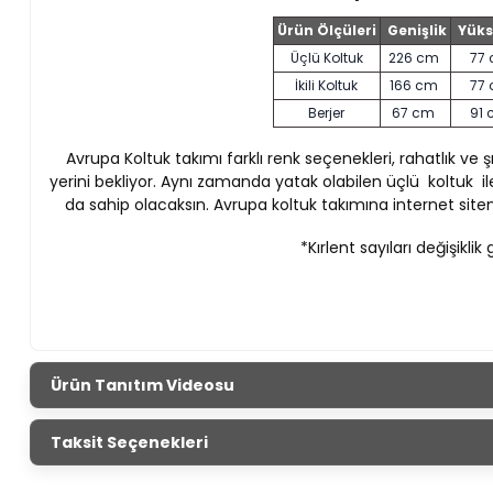
Ürün Ölçüleri
Genişlik
Yüks
Üçlü Koltuk
226 cm
77
İkili Koltuk
166 cm
77
Berjer
67 cm
91
Avrupa Koltuk takımı farklı renk seçenekleri, rahatlık ve şık
yerini bekliyor.
Aynı zamanda yatak olabilen üçlü koltuk ile
da sahip olacaksın.
Avrupa koltuk takımına internet site
*Kırlent sayıları değişiklik 
Ürün Tanıtım Videosu
Taksit Seçenekleri