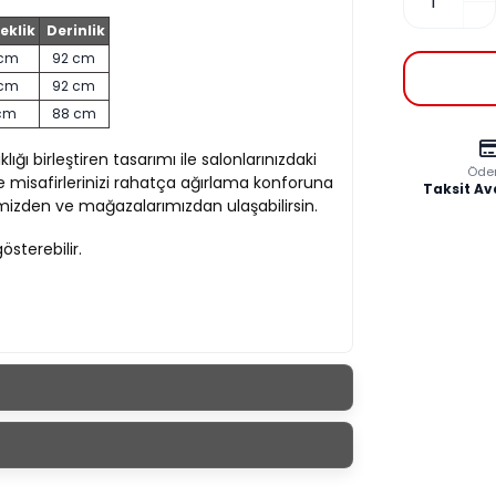
eklik
Derinlik
 cm
92 cm
 cm
92 cm
 cm
88 cm
lığı birleştiren tasarımı ile salonlarınızdaki
Öde
 misafirlerinizi rahatça ağırlama konforuna
Taksit Av
mizden ve mağazalarımızdan ulaşabilirsin.
gösterebilir.