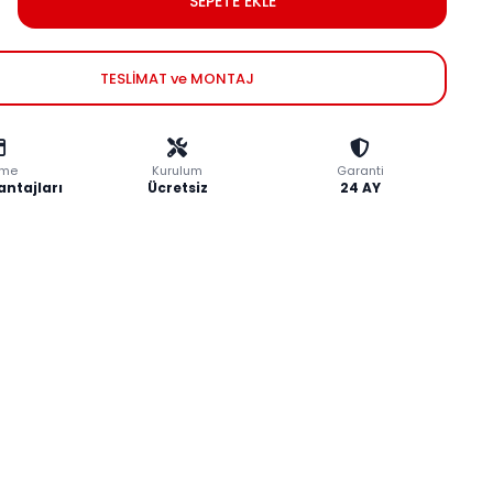
SEPETE EKLE
TESLİMAT ve MONTAJ
me
Kurulum
Garanti
antajları
Ücretsiz
24 AY