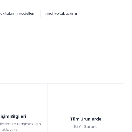
tuk takımı modelleri
midi koltuk takımı
tişim Bilgileri
Tüm Ürünlerde
gilerimize ulaşmak için
İki Yıl Garanti
tıklayınız