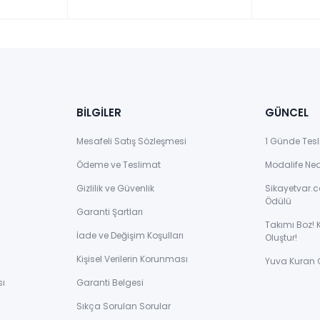
BİLGİLER
GÜNCEL
Mesafeli Satış Sözleşmesi
1 Günde Tesl
Ödeme ve Teslimat
Modalife Ne
Gizlilik ve Güvenlik
Sikayetvar.c
Ödülü
Garanti Şartları
Takımı Boz! 
İade ve Değişim Koşulları
Oluştur!
Kişisel Verilerin Korunması
Yuva Kuran 
sı
Garanti Belgesi
Sıkça Sorulan Sorular