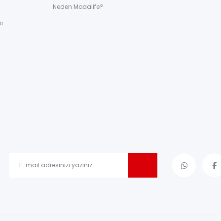
ı
Neden Modalife?
ı