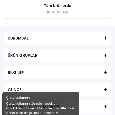
Tüm Ürünlerde
İki Yıl Garanti
KURUMSAL
ÜRÜN GRUPLARI
BİLGİLER
GÜNCEL
Çerez Kullanımı
Çerez Kullanımı Çerezler (cookie),
YARDIM + DESTEK MERKEZİ
modalife.com web sitesini ve hizmetlerimizi
daha etkin bir şekilde sunmamızı