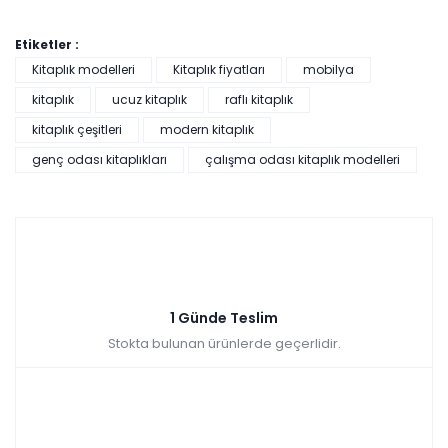
Etiketler :
Kitaplık modelleri
Kitaplık fiyatları
mobilya
kitaplık
ucuz kitaplık
raflı kitaplık
kitaplık çeşitleri
modern kitaplık
genç odası kitaplıkları
çalışma odası kitaplık modelleri
1 Günde Teslim
Stokta bulunan ürünlerde geçerlidir.