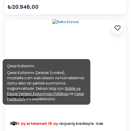
₺20.946,00
Çerez Kullanımı
Çerez Kullanımı Çerezler (cookie),
modalife.com web sitesini ve hizmetlerimizi
daha etkin bir şekilde sunmamızı
sağlamaktadır. Detaylı bilgi için
Gizlilik ve
Kişisel Verilerin Korunması Politikası
ile
Çerez
Bella Konsol
Politikasını
inceleyebilirsiniz.
3 ay ertelemeli 18 ay
alışveriş kredisiyle öde