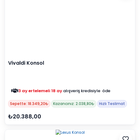
Vivaldi Konsol
3 ay ertelemeli 18 ay
alışveriş kredisiyle öde
Sepette: 18.349,20₺
Kazancınız: 2.038,80₺
Hızlı Teslimat
₺20.388,00