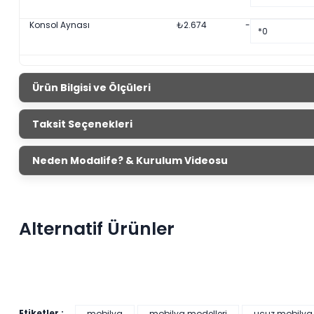
Konsol Aynası
₺
2.674
-
Ürün Bilgisi ve Ölçüleri
Salda Kons
Taksit Seçenekleri
Ürün Ölçüleri
Genişlik
Yüks
Neden Modalife? & Kurulum Videosu
Konsol
201 cm
85
Şık ve modern tasarımıyla Salda konsol odanın vazgeçilmez
Alternatif Ürünler
değildir.
Ürünümüze internet sitemizden ve mağaza
2.785,89 ₺'den
başlayan
taksitlerle!
Etiketler :
mobilya
mobilya modelleri
ucuz mobilya