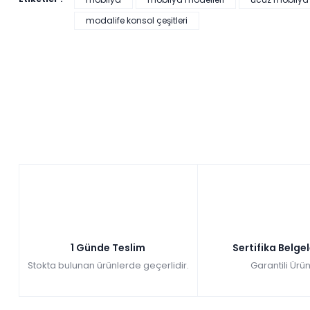
Veyron Konsol
modalife konsol çeşitleri
Renkler yükleniyor…
2025
Zam
fiyatları
yok
devam
Hızlı Teslimat
ediyor
₺25.073,00
1 Günde Teslim
Sertifika Belge
Stokta bulunan ürünlerde geçerlidir.
Garantili Ürün