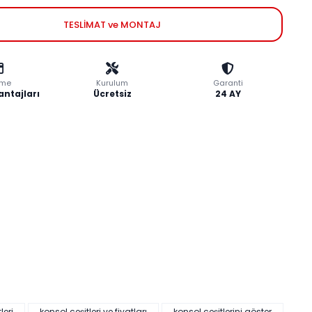
TESLİMAT ve MONTAJ
me
Kurulum
Garanti
antajları
Ücretsiz
24 AY
leri
konsol çeşitleri ve fiyatları
konsol çeşitlerini göster