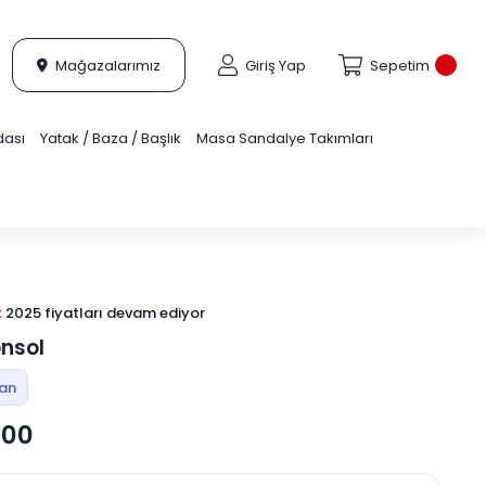
Mağazalarımız
Giriş Yap
Sepetim
dası
Yatak / Baza / Başlık
Masa Sandalye Takımları
k
2025 fiyatları devam ediyor
nsol
tan
,00