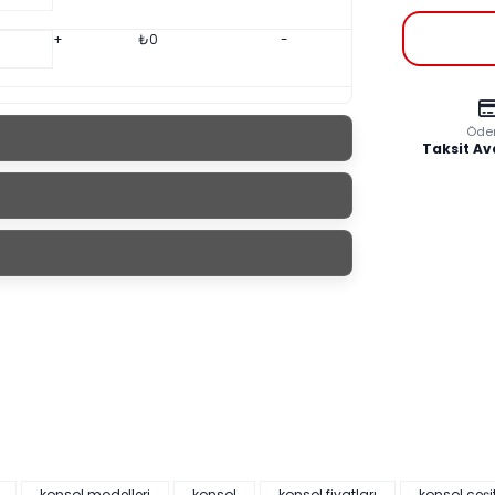
+
₺
0
-
Öde
Taksit Av
ol
eklik
Derinlik
 cm
50 cm
 parçası olacak. Konsol aynası fiyata dahil
larımızdan ulaşabilirsin.
konsol modelleri
konsol
konsol fiyatları
konsol çeşit