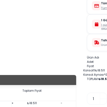
Tüm
Tüm
1 G
1 gü
geçe
Tah
Ürün
Ürün Adı
Adet
Fiyat
Konsol
1
1
₺
18.511
Konsol Aynası
*
TOPLAM
₺18.5
Toplam Fiyat
+
₺
18.511
-