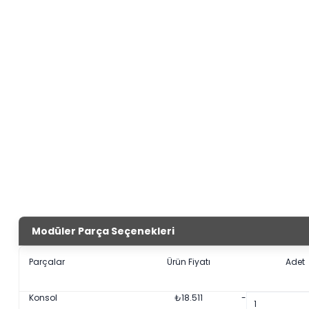
Modüler Parça Seçenekleri
Parçalar
Ürün Fiyatı
Adet
Konsol
₺
18.511
-