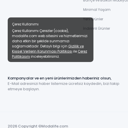
Bahçe ve Balkon Mobilyas
Minimal Yaşam
Yeni Ürünler
Çerez Kullanımı
İndirimli Ürünler
Çerez Kullanımı Çerezler (cookie),
modalife.com web sitesini ve hizmetlerimizi
daha etkin bir şekilde sunmamızı
sağlamaktadır. Detaylı bilgi için
Gizlilik ve
Kişisel Verilerin Korunması Politikası
ile
Çerez
Politikasını
inceleyebilirsiniz.
Kampanyalar ve en yeni ürünlerimizden haberiniz olsun,
E-Mail adresinizi haber listemize ücretsiz kaydedin, bizi takip
etmeye başlayın.
2026 Copyright ©Modalife.com