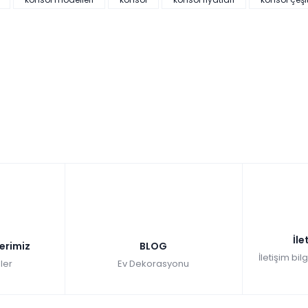
İle
lerimiz
BLOG
İletişim bil
ler
Ev Dekorasyonu