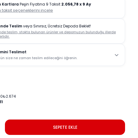
 Kartlara
Peşin Fiyatına 9 Taksit
2.056,78
x 9 Ay
 taksit seçeneklerini incele
ünde Teslim
veya Sınırsız, Ücretsiz Depoda Beklet!
nde teslim, stokta bulunan ürünler ve depomuzun bulunduğu illerde
rlidir.
mini Teslimat
ün size ne zaman teslim edileceğini öğrenin.
0
0
₺
2.674
11
SEPETE EKLE