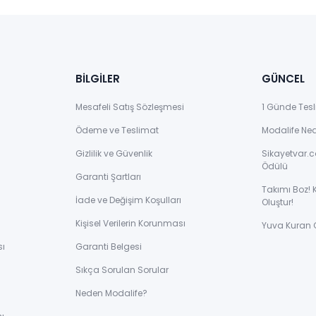
BİLGİLER
GÜNCEL
Mesafeli Satış Sözleşmesi
1 Günde Tesl
Ödeme ve Teslimat
Modalife Ne
Gizlilik ve Güvenlik
Sikayetvar.c
Ödülü
Garanti Şartları
Takımı Boz! 
İade ve Değişim Koşulları
Oluştur!
Kişisel Verilerin Korunması
Yuva Kuran 
sı
Garanti Belgesi
Sıkça Sorulan Sorular
ı
Neden Modalife?