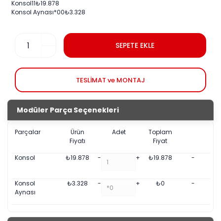
Konsol
1
1
₺
19.878
Konsol Aynası
*0
0
₺
3.328
SEPETE EKLE
TESLİMAT ve MONTAJ
Modüler Parça Seçenekleri
Parçalar
Ürün
Adet
Toplam
Fiyatı
Fiyat
Konsol
₺
19.878
-
+
₺
19.878
-
Konsol
₺
3.328
-
+
₺
0
-
Aynası