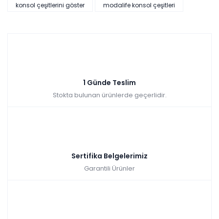
Zam
fiyatları
konsol çeşitlerini göster
modalife konsol çeşitleri
yok
devam
Hızlı Teslimat
ediyor
₺25.073,00
1 Günde Teslim
Stokta bulunan ürünlerde geçerlidir.
Sertifika Belgelerimiz
Garantili Ürünler