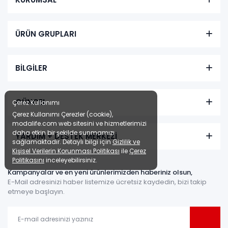
ÜRÜN GRUPLARI
BİLGİLER
GÜNCEL
Çerez Kullanımı
Çerez Kullanımı Çerezler (cookie),
modalife.com web sitesini ve hizmetlerimizi
daha etkin bir şekilde sunmamızı
YARDIM + DESTEK MERKEZİ
sağlamaktadır. Detaylı bilgi için
Gizlilik ve
Kişisel Verilerin Korunması Politikası
ile
Çerez
Politikasını
inceleyebilirsiniz.
Kampanyalar ve en yeni ürünlerimizden haberiniz olsun,
E-Mail adresinizi haber listemize ücretsiz kaydedin, bizi takip
etmeye başlayın.