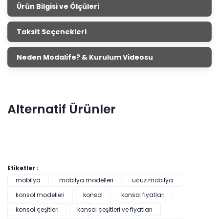
Ürün Bilgisi ve Ölçüleri
Bendis Konsol
Taksit Seçenekleri
Ürün Ölçüleri
Genişlik
Yükseklik
Derinlik
Neden Modalife? & Kurulum Videosu
Konsol
204 cm
158 cm
48 cm
Şık ve modern tasarımıyla Bendis konsol odanın
vazgeçilmez parçası olacak. Konsol aynası fiyata dahil
Alternatif Ürünler
değildir. Ürünümüze internet sitemizden ve
mağazalarımızdan ulaşabilirsin.
Etiketler :
Veyron Konsol
mobilya
mobilya modelleri
ucuz mobilya
Renkler yükleniyor…
konsol modelleri
konsol
konsol fiyatları
konsol çeşitleri
konsol çeşitleri ve fiyatları
2025