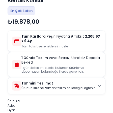
Bendis Konsol
En Çok Satan
₺19.878,00
Tüm Kartlara
Peşin Fiyatına 9 Taksit
2.208,67
x 9 Ay
Tüm taksit seçeneklerini incele
1 Günde Teslim
veya Sınırsız, Ücretsiz Depoda
Beklet!
1 günde teslim, stokta bulunan ürünler ve
depomuzun bulunduğu illerde geçerlidir.
Tahmini Teslimat
Ürünün size ne zaman teslim edileceğini öğrenin.
Ürün Adı
Adet
Fiyat