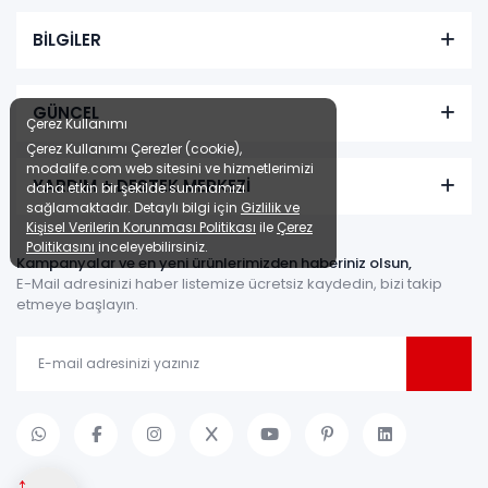
BİLGİLER
GÜNCEL
Çerez Kullanımı
Çerez Kullanımı Çerezler (cookie),
modalife.com web sitesini ve hizmetlerimizi
YARDIM + DESTEK MERKEZİ
daha etkin bir şekilde sunmamızı
sağlamaktadır. Detaylı bilgi için
Gizlilik ve
Kişisel Verilerin Korunması Politikası
ile
Çerez
Politikasını
inceleyebilirsiniz.
Kampanyalar ve en yeni ürünlerimizden haberiniz olsun,
E-Mail adresinizi haber listemize ücretsiz kaydedin, bizi takip
etmeye başlayın.
↑