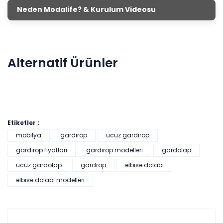
Neden Modalife? & Kurulum Videosu
Alternatif Ürünler
Etiketler :
mobilya
gardırop
ucuz gardırop
gardırop fiyatları
gardırop modelleri
gardolap
Alvin Kapaklı Gardırop
ucuz gardolap
gardrop
elbise dolabı
elbise dolabı modelleri
Tüm kartlara vade
9 ay
farksız
taksit