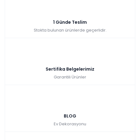
Sepette: 26.229,60₺
Kazancınız: 2.914,40₺
1 Günde Teslim
Hızlı Teslimat
Stokta bulunan ürünlerde geçerlidir.
₺29.144,00
Sertifika Belgelerimiz
Garantili Ürünler
BLOG
Ev Dekorasyonu