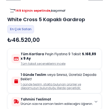
Tv
Duvar Rafı
Puf Modelleri
Genç Odası
Üniteleri/Sehpaları
149 kişinin sepetinde,
kaçırma!
Baza
Köşe Rafı
White Cross 5 Kapaklı Gardırop
Orta Sehpa
Çalışma Masası
Tablo
Zigon Sehpa
En Çok Satan
Duvar Rafı
₺46.520,00
Orta Puflar
Kitaplık
Oturma Odası
Oyun ve Aktivite
Puf Modelleri
Tüm Kartlara
Peşin Fiyatına 9 Taksit
5.168,89
Masa Setleri
x 9 Ay
Tüm taksit seçeneklerini incele
1 Günde Teslim
veya Sınırsız, Ücretsiz Depoda
Beklet!
1 günde teslim, stokta bulunan ürünler ve
depomuzun bulunduğu illerde geçerlidir.
Tahmini Teslimat
Ürünün size ne zaman teslim edileceğini öğrenin.