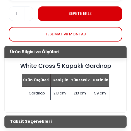
SEPETE EKLE
TESLİMAT ve MONTAJ
Ürün Bilgisi ve Ölçüleri
White Cross 5 Kapaklı Gardırop
Ürün Ölçüleri
Genişlik
Yükseklik
Derinlik
Gardırop
213 cm
213 cm
59 cm
Taksit Seçenekleri