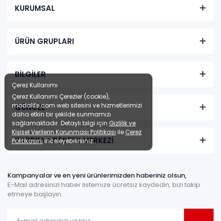
KURUMSAL
ÜRÜN GRUPLARI
BİLGİLER
Çerez Kullanımı
Çerez Kullanımı Çerezler (cookie),
modalife.com web sitesini ve hizmetlerimizi
GÜNCEL
daha etkin bir şekilde sunmamızı
sağlamaktadır. Detaylı bilgi için
Gizlilik ve
Kişisel Verilerin Korunması Politikası
ile
Çerez
YARDIM + DESTEK MERKEZİ
Politikasını
inceleyebilirsiniz.
Kampanyalar ve en yeni ürünlerimizden haberiniz olsun,
E-Mail adresinizi haber listemize ücretsiz kaydedin, bizi takip
etmeye başlayın.