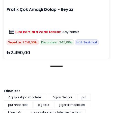
Pratik Çok Amaçlı Dolap - Beyaz
Tüm kartlara vade farksız
9 ay taksit
Sepette: 2.241,00₺
Kazancınız: 249,00₺
Hızlı Teslimat
₺2.490,00
Etiketler :
Zigon sehpa modelleri
Zigon Sehpa
puf
puf modelleri
çiçeklik
çiçeklik modelleri
köşe rafı
zigon sehpa modelleri ve fiyatları