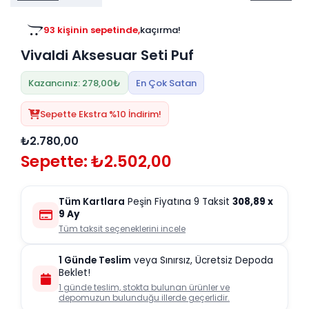
Tv
Duvar Rafı
Puf Modelleri
Genç Odası
Üniteleri/Sehpaları
93 kişinin sepetinde,
kaçırma!
Baza
Köşe Rafı
Vivaldi Aksesuar Seti Puf
Orta Sehpa
Çalışma Masası
Tablo
Zigon Sehpa
Kazancınız: 278,00₺
En Çok Satan
Duvar Rafı
Orta Puflar
Sepette Ekstra %10 İndirim!
Kitaplık
Oturma Odası
₺2.780,00
Oyun ve Aktivite
Puf Modelleri
Sepette: ₺2.502,00
Masa Setleri
Tüm Kartlara
Peşin Fiyatına 9 Taksit
308,89
x
9 Ay
Tüm taksit seçeneklerini incele
1 Günde Teslim
veya Sınırsız, Ücretsiz Depoda
Beklet!
1 günde teslim, stokta bulunan ürünler ve
depomuzun bulunduğu illerde geçerlidir.