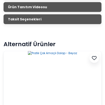
Aksesuar Setleri
Ürün Tanıtım Videosu
Salonların tamamlayıcısı aksesuar setleri ile evini
güzelleştirmek senin elinde. İnternet sitemizden veya
Taksit Seçenekleri
mağazalarımızdan satın alarak evini dekore edebilirsin.
Alternatif Ürünler